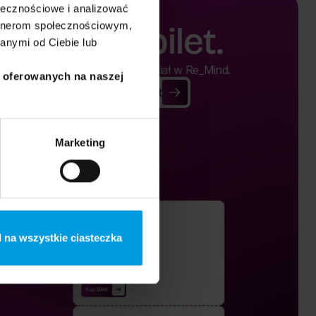
ołecznościowe i analizować
artnerom społecznościowym,
Kup bilet.
anymi od Ciebie lub
Kup bilet i weź udział w Re_Mind.
i oferowanych na naszej
Kup Bilet
Kup Bilet
Marketing
 na wszystkie ciasteczka