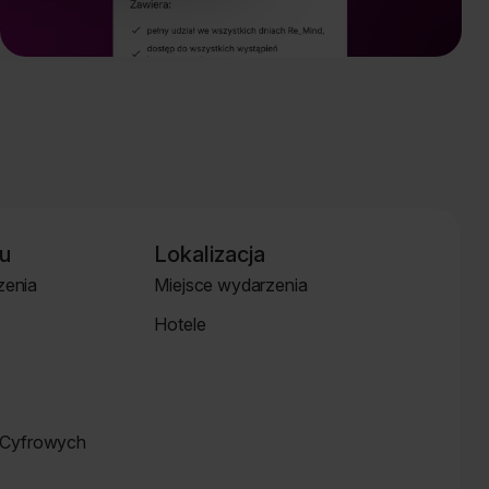
u
Lokalizacja
zenia
Miejsce wydarzenia
Strona
Hotele
Lokalizacja
Hotele
Cyfrowych