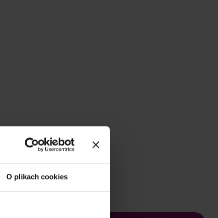
l
ind.pl
O plikach cookies