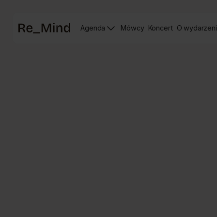
Strona
Agenda
Mówcy
Koncert
O wydarzen
główna
Strona
Strona
prelegentów
Koncertu
Re_mind