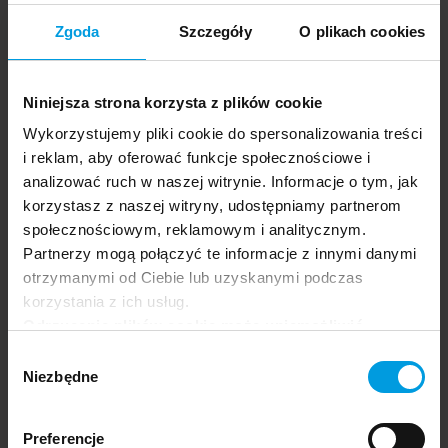
aplikacji mobilnych podmiotów publicznych z powodu
niezgodności i wyłączeń wymienionych poniżej.
Zgoda
Szczegóły
O plikach cookies
Niedostępne treści w aplikacji
Niezgodność z załącznikiem
Niniejsza strona korzysta z plików cookie
Nie wszystkie elementy aktywne i pola wyboru
posiadają odpowiednie etykiety,
Wykorzystujemy pliki cookie do spersonalizowania treści
W aplikacji może występować zaburzona kolejność
i reklam, aby oferować funkcje społecznościowe i
odczytu,
analizować ruch w naszej witrynie. Informacje o tym, jak
Nie wszystkie elementy nawigacyjne mają
korzystasz z naszej witryny, udostępniamy partnerom
zapewniony odpowiedni kontrast,
społecznościowym, reklamowym i analitycznym.
Nie wszystkie funkcje można obsłużyć z użyciem
czytnika ekranu,
Partnerzy mogą połączyć te informacje z innymi danymi
Przygotowanie deklaracji dostępności
otrzymanymi od Ciebie lub uzyskanymi podczas
aplikacji i jej aktualizacja
korzystania z ich usług.
Data sporządzenia deklaracji:
12 czerwca 2026 r.
Odrzucenie plików cookie może uniemożliwić
Data ostatniego przeglądu deklaracji:
12 czerwca
korzystanie z niektórych funkcjonalności
Wybór
2026 r.
oferowanych na naszej stronie, w tym m.in. z
Niezbędne
zgody
Deklarację sporządziliśmy na podstawie samooceny w
formularzy.
oparciu o:
audyt wewnętrzny,
Preferencje