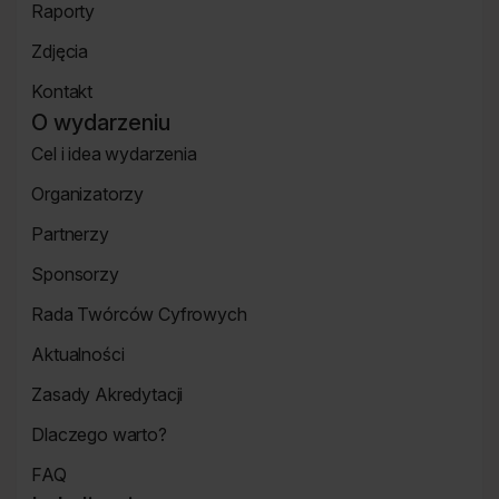
Raporty
Bilety
Raporty
Zdjęcia
Zdjęcia
Kontakt
Strona
O wydarzeniu
Kontakt
Cel i idea wydarzenia
Strona
Organizatorzy
o
Strona
wydarzeniu
Partnerzy
Organizatorzy
Strona
Sponsorzy
Partnerzy
Strona
Rada Twórców Cyfrowych
Sponsorzy
Rada
Aktualności
Twórców
Aktualności
Cyfrowych
Zasady Akredytacji
Re_Mind
Zasady
Dlaczego warto?
Akredytacji
Strona
FAQ
Dlaczego
Strona