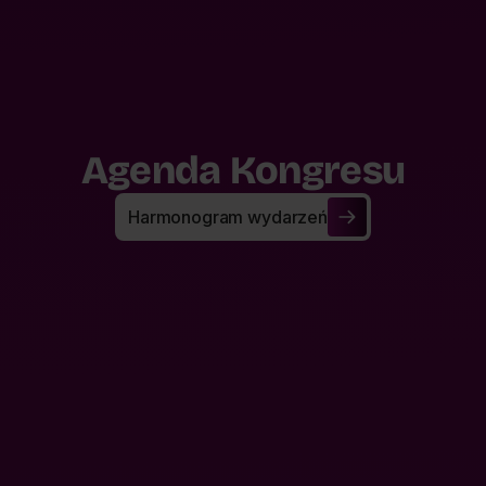
A
g
e
n
d
a
K
o
n
g
r
e
s
u
Harmonogram wydarzeń
Harmonogram wydarzeń