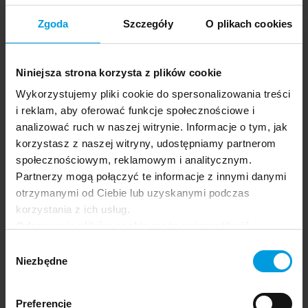
Olimpijczyków we Wrocławiu
Zgoda
Szczegóły
O plikach cookies
Niniejsza strona korzysta z plików cookie
Wykorzystujemy pliki cookie do spersonalizowania treści
i reklam, aby oferować funkcje społecznościowe i
analizować ruch w naszej witrynie. Informacje o tym, jak
Dlaczego Wrocław?
korzystasz z naszej witryny, udostępniamy partnerom
społecznościowym, reklamowym i analitycznym.
Partnerzy mogą połączyć te informacje z innymi danymi
otrzymanymi od Ciebie lub uzyskanymi podczas
korzystania z ich usług.
Miasto zmiany i dialogu
Odrzucenie plików cookie może uniemożliwić
korzystanie z niektórych funkcjonalności
Wrocław to miasto spotkań, różnorodności
Wybór
i otwartości, w którym naturalnie krzyżują się
oferowanych na naszej stronie, w tym m.in. z
Niezbędne
zgody
perspektywy nauki, kultury i życia społecznego.
formularzy.
To przestrzeń sprzyjająca rozmowie
o wyzwaniach współczesności oraz
Preferencje