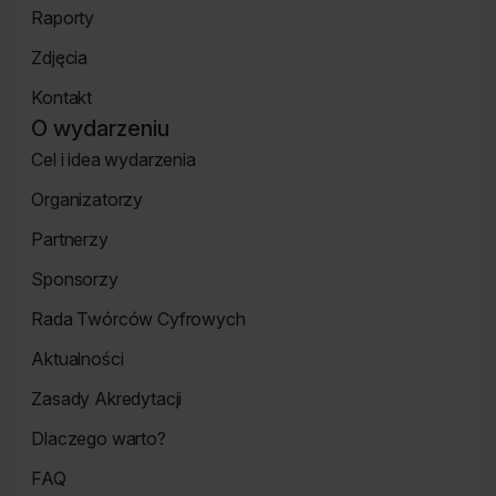
Raporty
Bilety
Raporty
Zdjęcia
Zdjęcia
Kontakt
Strona
O wydarzeniu
Kontakt
Cel i idea wydarzenia
Strona
Organizatorzy
o
Strona
wydarzeniu
Partnerzy
Organizatorzy
Strona
Sponsorzy
Partnerzy
Strona
Rada Twórców Cyfrowych
Sponsorzy
Rada
Aktualności
Twórców
Aktualności
Cyfrowych
Zasady Akredytacji
Re_Mind
Zasady
Dlaczego warto?
Akredytacji
Strona
FAQ
Dlaczego