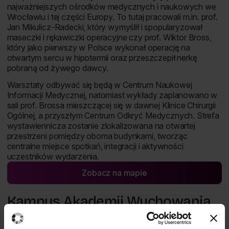
najważniejszych ośrodków medycznych i naukowych we
Wrocławiu i tej części Europy. To tutaj pracowali m.in. prof.
Jan Mikulicz-Radecki, który wymyślił i spopularyzował
maseczki i rękawiczki operacyjne czy prof. Wiktor Bross,
który jako pierwszy w Polsce wykonał operację na
otwartym sercu w hipotermii oraz przeszczepił nerkę
pobraną od żywego dawcy.
Warsztaty odbywać się będą w Centrum Naukowej
Informacji Medycznej, natomiast wykłady zaplanowano w
sali prof. Brossa mieszczącej się w dawnej Klinice Chirurgii
Ogólnej, a przyszłym Centrum Odkryć Medycznych. Strefa
wystawiennicza zostanie zlokalizowana na otwartej
przestrzeni pomiędzy oboma budynkami, tworząc
centralne miejsce spotkań, integracji i aktywności
uczestników wydarzenia.
Zobacz na mapie
Otwórz lokalizację Kliniki -
Kampus Akademii Wychowania
Fizycznego im. Polskich