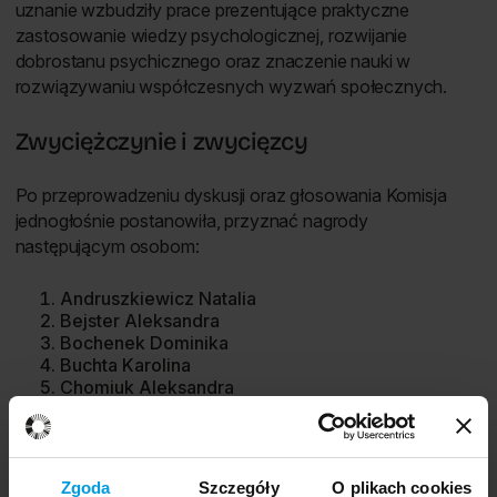
uznanie wzbudziły prace prezentujące praktyczne
zastosowanie wiedzy psychologicznej, rozwijanie
dobrostanu psychicznego oraz znaczenie nauki w
rozwiązywaniu współczesnych wyzwań społecznych.
Zwyciężczynie i zwycięzcy
Po przeprowadzeniu dyskusji oraz głosowania Komisja
jednogłośnie postanowiła, przyznać nagrody
następującym osobom:
Andruszkiewicz Natalia
Bejster Aleksandra
Bochenek Dominika
Buchta Karolina
Chomiuk Aleksandra
Cyprysiak Gabriela
Gamon Oliwia
Gołąb Zofia
Górecki Krzysztof
Zgoda
Szczegóły
O plikach cookies