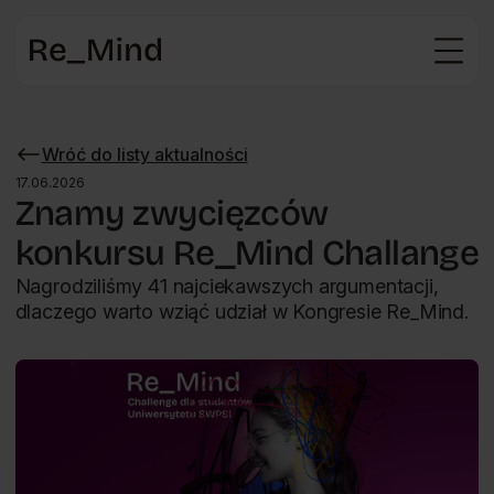
Strona
główna
Wróć do listy aktualności
Wróć
do
17.06.2026
listy
Znamy zwycięzców
aktualności
konkursu Re_Mind Challange
Nagrodziliśmy 41 najciekawszych argumentacji,
dlaczego warto wziąć udział w Kongresie Re_Mind.