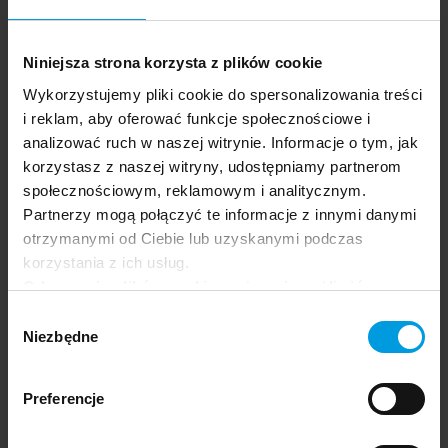
Haranina Aloha
Kalinowska Justyna
Kosiak Ksenia
Kotwica Martyna
Niniejsza strona korzysta z plików cookie
Kućmańska Nel
Wykorzystujemy pliki cookie do spersonalizowania treści
Klejewska Aleksandra
i reklam, aby oferować funkcje społecznościowe i
Kuśnierz Edyta
Laska Krzysztof
analizować ruch w naszej witrynie. Informacje o tym, jak
Mazur Hanna
korzystasz z naszej witryny, udostępniamy partnerom
Mazurkiewicz Martyna
społecznościowym, reklamowym i analitycznym.
Muszyński Daniel
Partnerzy mogą połączyć te informacje z innymi danymi
Pietrzak Anna
otrzymanymi od Ciebie lub uzyskanymi podczas
Rajczyk Zofia
Rakowska Teresa
korzystania z ich usług.
Rossa Aleksander
Odrzucenie plików cookie może uniemożliwić
Sedighi Hamed
korzystanie z niektórych funkcjonalności
Wybór
Sikorska Maria
oferowanych na naszej stronie, w tym m.in. z
Niezbędne
Sitek Aleksandra
zgody
formularzy.
Skalska Paulina
Smaczny Tomasz
Preferencje
Sobiegała Jagoda
Socha Zofia
Sułkowska Katarzyna