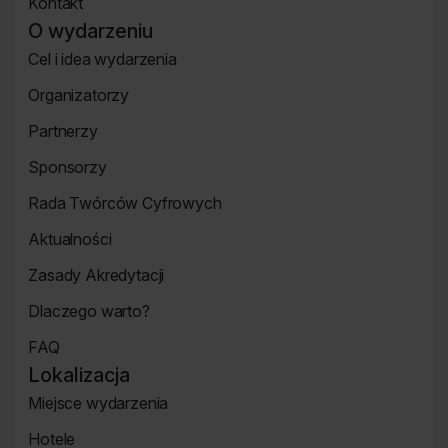
Kontakt
Strona
O wydarzeniu
Kontakt
Cel i idea wydarzenia
Strona
Organizatorzy
o
Strona
wydarzeniu
Partnerzy
Organizatorzy
Strona
Sponsorzy
Partnerzy
Strona
Rada Twórców Cyfrowych
Sponsorzy
Rada
Aktualności
Twórców
Aktualności
Cyfrowych
Zasady Akredytacji
Re_Mind
Zasady
Dlaczego warto?
Akredytacji
Strona
FAQ
Dlaczego
Strona
warto?
Lokalizacja
FAQ
Miejsce wydarzenia
Strona
Hotele
Lokalizacja