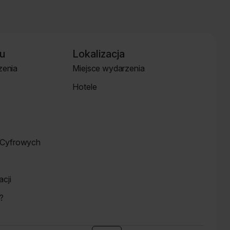
u
Lokalizacja
zenia
Miejsce wydarzenia
Strona
Hotele
Lokalizacja
Hotele
Cyfrowych
cji
?