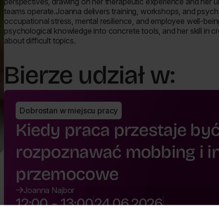
perspectives, drawing on her therapeutic experience and her 
teams operate.Joanna delivers training, workshops, and psyc
occupational stress, mental resilience, and employee well-being.
psychological knowledge into concrete tools, and her skill in 
about difficult topics.
Bierze udział w:
Dobrostan w miejscu pracy
Kiedy praca przestaje być
rozpoznawać mobbing i in
przemocowe
Joanna Najbor
12:00 - 13:00
24.06.2026
Grupa docelowa: