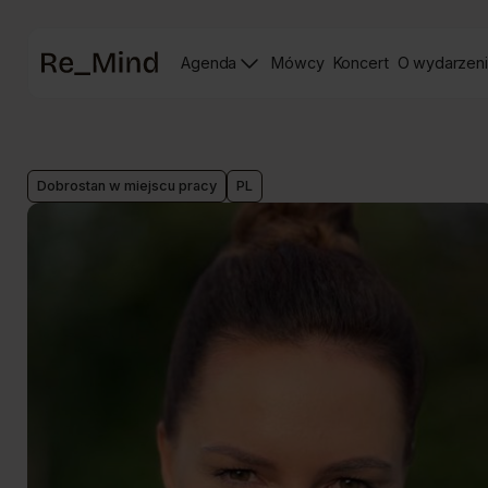
Strona
Agenda
Mówcy
Koncert
O wydarzen
główna
Strona
Strona
prelegentów
Koncertu
Re_mind
Dobrostan w miejscu pracy
PL