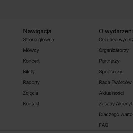
Nawigacja
O wydarzeni
Strona główna
Cel i idea wydar
Strona
Strona
Mówcy
Organizatorzy
główna
o
Strona
Strona
wydarzeniu
Koncert
Partnerzy
mówcy
Organizatorzy
Koncert
Strona
Bilety
Sponsorzy
Partnerzy
Strona
Strona
Raporty
Rada Twórców 
Bilety
Sponsorzy
Raporty
Rada
Zdjęcia
Aktualności
Twórców
Zdjęcia
Aktualności
Cyfrowych
Kontakt
Zasady Akredyta
Re_Mind
Strona
Zasady
Dlaczego warto
Kontakt
Akredytacji
Strona
FAQ
Dlaczego
Strona
warto?