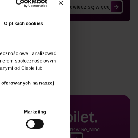
Dowiedz się więcej
Kiedy praca przestaje być bez
O plikach cookies
ołecznościowe i analizować
artnerom społecznościowym,
anymi od Ciebie lub
i oferowanych na naszej
Kup bilet.
Marketing
Kup bilet i weź udział w Re_Mind.