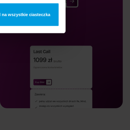
Kup Bilet
Kup Bilet
 na wszystkie ciasteczka