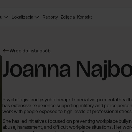
iu
Lokalizacja
Raporty
Zdjęcia
Kontakt
Raporty
Zdjęcia
Strona
Kontaktu
Wróć do listy osób
Wróć
do
Joanna Najbo
listy
osób
Psychologist and psychotherapist specializing in mental health
has extensive experience supporting military and police personn
work with people exposed to high levels of professional stress
She has led initiatives focused on preventing workplace bully
abuse, harassment, and difficult workplace situations. Her work