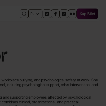
Kup Bilet
PL
Kup Bilet
Otwórz
Linki
Otwórz
Otwórz
Otwórz
Otwórz
wyszukiwarkę
do
w
w
w
w
mediów
nowym
nowym
nowym
nowym
społecznościowych
oknie
oknie
oknie
oknie
wydarzenia
profil
profil
profil
profil
wydarzenia
wydarzenia
wydarzenia
wydarzenia
na
na
na
na
r
Instagramie
Facebooku
Linkedin
Flickr
, workplace bullying, and psychological safety at work. She
el, including psychological support, crisis intervention, and
.
ing and supporting employees affected by psychological
 combines clinical, organizational, and practical