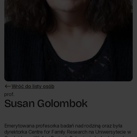
Wróć do listy osób
Wróć
do
prof.
listy
Susan Golombok
osób
Emerytowana profesorka badań nad rodziną oraz była
dyrektorka Centre for Family Research na Uniwersytecie w