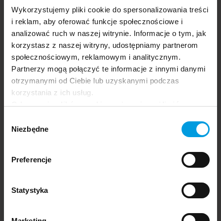
Wykorzystujemy pliki cookie do spersonalizowania treści
i reklam, aby oferować funkcje społecznościowe i
analizować ruch w naszej witrynie. Informacje o tym, jak
korzystasz z naszej witryny, udostępniamy partnerom
Aplikacja festiwalu.
społecznościowym, reklamowym i analitycznym.
Partnerzy mogą połączyć te informacje z innymi danymi
otrzymanymi od Ciebie lub uzyskanymi podczas
korzystania z ich usług.
Odrzucenie plików cookie może uniemożliwić
korzystanie z niektórych funkcjonalności
Wybór
oferowanych na naszej stronie, w tym m.in. z
Niezbędne
zgody
formularzy.
Preferencje
Statystyka
Marketing