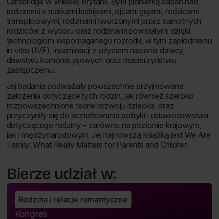
Cambridge w Wielkiej Brytanii. Była pionierką badań nad
rodzinami z matkami lesbijkami, ojcami gejami, rodzicami
transpłciowymi, rodzinami tworzonymi przez samotnych
rodziców z wyboru oraz rodzinami powstałymi dzięki
technologiom wspomaganego rozrodu, w tym zapłodnieniu
in vitro (IVF), inseminacji z użyciem nasienia dawcy,
dawstwu komórek jajowych oraz macierzyństwu
zastępczemu.
Jej badania podważały powszechnie przyjmowane
założenia dotyczące tych rodzin, jak również szeroko
rozpowszechnione teorie rozwoju dziecka, oraz
przyczyniły się do kształtowania polityki i ustawodawstwa
dotyczącego rodziny – zarówno na poziomie krajowym,
jak i międzynarodowym. Jej najnowszą książką jest
We Are
Family: What Really Matters for Parents and Children
.
Bierze udział w:
Rodzina i relacje romantyczne
Kongres