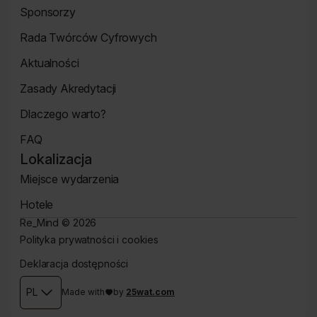
Strona
Sponsorzy
Partnerzy
Strona
Rada Twórców Cyfrowych
Sponsorzy
Rada
Aktualności
Twórców
Aktualności
Cyfrowych
Zasady Akredytacji
Re_Mind
Zasady
Dlaczego warto?
Akredytacji
Strona
FAQ
Dlaczego
Strona
warto?
Lokalizacja
FAQ
Miejsce wydarzenia
Strona
Hotele
Lokalizacja
Hotele
Re_Mind ©
2026
Polityka prywatności i cookies
Strona
Deklaracja dostępności
Polityki
Strona
prywatności
Deklaracji
PL
Made with
by
25wat.com
dostępności