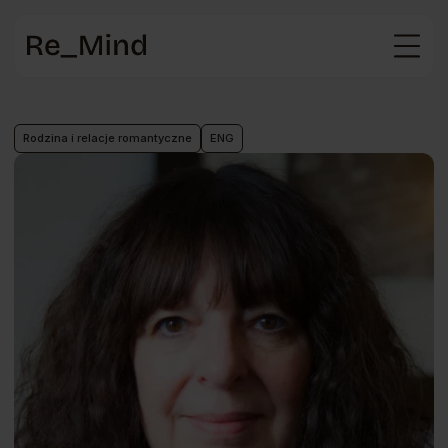
Strona
główna
Rodzina i relacje romantyczne
ENG