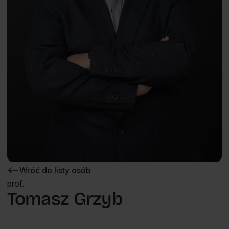
Wróć do listy osób
Wróć
do
prof.
listy
Tomasz Grzyb
osób