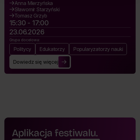
Anna Mierzyńska
Sławomir Starzyński
Tomasz Grzyb
15:30 - 17:00
23.06.2026
Grupa docelowa:
Politycy
Edukatorzy
Popularyzatorzy nauki
Dowiedz się więcej
Wojna informacyjna: jak dezinformacja kształtuje wspó
Aplikacja festiwalu.