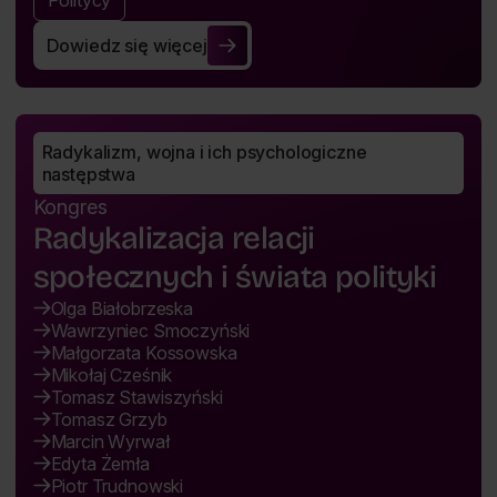
Dowiedz się więcej
Wojna i pokój
Radykalizm, wojna i ich psychologiczne 
następstwa
Kongres
Radykalizacja relacji
społecznych i świata polityki
Olga Białobrzeska
Wawrzyniec Smoczyński
Małgorzata Kossowska
Mikołaj Cześnik
Tomasz Stawiszyński
Tomasz Grzyb
Marcin Wyrwał
Edyta Żemła
Piotr Trudnowski