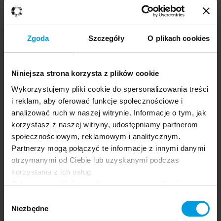
Joanna Gutral
Dawid Straszak
17:50-18:50
Zgoda
Szczegóły
O plikach cookies
22.06.2026
Grupa docelowa:
Dowiedz się więcej
Panel Twórców Cyfrowych
Ogólna
Niniejsza strona korzysta z plików cookie
Wykorzystujemy pliki cookie do spersonalizowania treści
i reklam, aby oferować funkcje społecznościowe i
analizować ruch w naszej witrynie. Informacje o tym, jak
Manipulacja i wpływ społeczny
korzystasz z naszej witryny, udostępniamy partnerom
Kongres
społecznościowym, reklamowym i analitycznym.
Wpływ społeczny pod lupą:
Partnerzy mogą połączyć te informacje z innymi danymi
jak przekonywać
otrzymanymi od Ciebie lub uzyskanymi podczas
korzystania z ich usług.
odpowiedzialnie?
Odrzucenie plików cookie może uniemożliwić
Robert Cialdini
korzystanie z niektórych funkcjonalności
Wybór
Christopher J. Carpenter
oferowanych na naszej stronie, w tym m.in. z
Niezbędne
Tomasz Grzyb
zgody
formularzy.