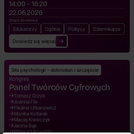
14:00 - 16:20
22.06.2026
Grupa docelowa:
Edukatorzy
Ogólna
Politycy
Dziennikarze
Dowiedz się więcej
Radykalizacja relacji społecznych i świata polityki
Siła psychologii – dobrostan i szczęście
Kongres
Panel Twórców Cyfrowych
Tomasz Grzyb
Joanna Flis
Paulina Urbanowicz
Monika Kotlarek
Maciej Krawczyk
Janina Bąk
Mateusz Kowalski