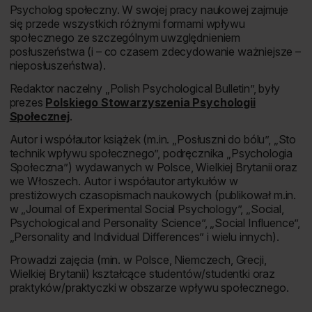
Psycholog społeczny. W swojej pracy naukowej zajmuje
się przede wszystkich różnymi formami wpływu
społecznego ze szczególnym uwzględnieniem
posłuszeństwa (i – co czasem zdecydowanie ważniejsze –
nieposłuszeństwa).
Redaktor naczelny „Polish Psychological Bulletin”, były
prezes
Polskiego Stowarzyszenia Psychologii
Społecznej
.
Autor i współautor książek (m.in. „Posłuszni do bólu”, „Sto
technik wpływu społecznego”, podręcznika „Psychologia
Społeczna”) wydawanych w Polsce, Wielkiej Brytanii oraz
we Włoszech. Autor i współautor artykułów w
prestiżowych czasopismach naukowych (publikował m.in.
w „Journal of Experimental Social Psychology”, „Social,
Psychological and Personality Science”, „Social Influence”,
„Personality and Individual Differences” i wielu innych).
Prowadzi zajęcia (min. w Polsce, Niemczech, Grecji,
Wielkiej Brytanii) kształcące studentów/studentki oraz
praktyków/praktyczki w obszarze wpływu społecznego.