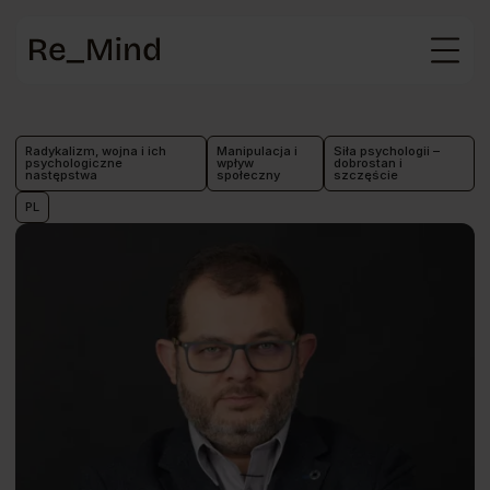
Strona
główna
Radykalizm, wojna i ich
Manipulacja i
Siła psychologii –
psychologiczne
wpływ
dobrostan i
następstwa
społeczny
szczęście
PL