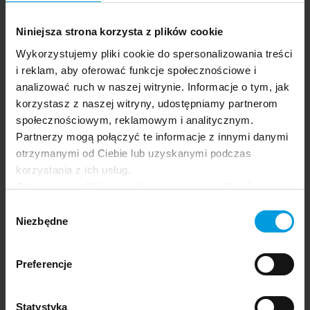
Obserwuj nas!
nawigacja
Niniejsza strona korzysta z plików cookie
Linki
Otwórz
Otwórz
Otwórz
Otwórz
do
w
w
w
w
Wykorzystujemy pliki cookie do spersonalizowania treści
Agenda
mediów
nowym
nowym
nowym
nowym
i reklam, aby oferować funkcje społecznościowe i
Agenda Kongresu
społecznościowych
oknie
oknie
oknie
oknie
analizować ruch w naszej witrynie. Informacje o tym, jak
Strona
wydarzenia
profil
profil
profil
profil
Agenda Festiwalu
Agendy
korzystasz z naszej witryny, udostępniamy partnerom
wydarzenia
wydarzenia
wydarzenia
wydarzenia
Strona
Kongresu
Nawigacja
społecznościowym, reklamowym i analitycznym.
na
na
na
na
Agendy
Instagramie
Facebooku
Linkedin
Flickr
Partnerzy mogą połączyć te informacje z innymi danymi
Strona główna
Festiwalu
Strona
otrzymanymi od Ciebie lub uzyskanymi podczas
Mówcy
główna
korzystania z ich usług.
Strona
Odrzucenie plików cookie może uniemożliwić
Koncert
mówcy
Koncert
korzystanie z niektórych funkcjonalności
Wybór
Bilety
oferowanych na naszej stronie, w tym m.in. z
Niezbędne
zgody
Strona
formularzy.
Raporty
Bilety
Raporty
Zdjęcia
Preferencje
Zdjęcia
Kontakt
Strona
O wydarzeniu
Statystyka