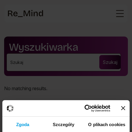
Strona
główna
Wyszukiwarka
No matching results.
Dolna
Zgoda
Szczegóły
O plikach cookies