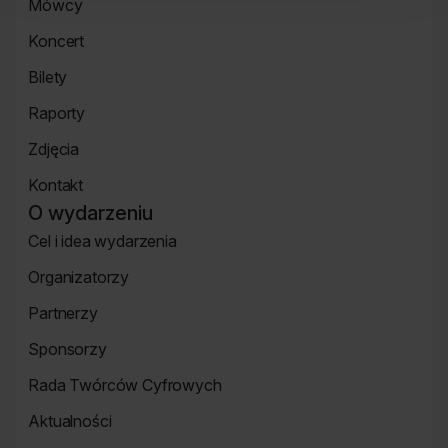
Mówcy
główna
Strona
Koncert
mówcy
Koncert
Bilety
Strona
Raporty
Bilety
Raporty
Zdjęcia
Zdjęcia
Kontakt
Strona
O wydarzeniu
Kontakt
Cel i idea wydarzenia
Strona
Organizatorzy
o
Strona
wydarzeniu
Partnerzy
Organizatorzy
Strona
Sponsorzy
Partnerzy
Strona
Rada Twórców Cyfrowych
Sponsorzy
Rada
Aktualności
Twórców
Aktualności
Cyfrowych