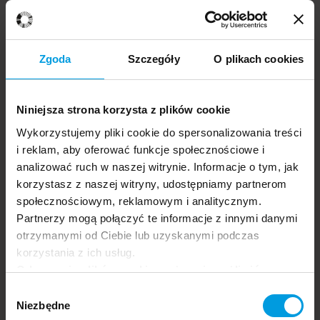
Zgłoszenia
należy wysyłać na adres:
multimedia@re-mind.pl
Zgoda
Szczegóły
O plikach cookies
📅 Termin nadsyłania prac:
6 czerwca 2026 r.
🏆
Nagrodzimy 30 najbardziej kreatywnych zgłoszeń!
Niniejsza strona korzysta z plików cookie
Zasady
Wykorzystujemy pliki cookie do spersonalizowania treści
i reklam, aby oferować funkcje społecznościowe i
Konkurs skierowany jest do osób studiujących na
analizować ruch w naszej witrynie. Informacje o tym, jak
Uniwersytecie SWPS w roku akademickim 2025/2026.
korzystasz z naszej witryny, udostępniamy partnerom
społecznościowym, reklamowym i analitycznym.
Partnerzy mogą połączyć te informacje z innymi danymi
Zobacz regulamin (PDF)
otrzymanymi od Ciebie lub uzyskanymi podczas
Formularz zgłoszeniowy i oświadczenie
korzystania z ich usług.
Odrzucenie plików cookie może uniemożliwić
korzystanie z niektórych funkcjonalności
Wybór
oferowanych na naszej stronie, w tym m.in. z
Niezbędne
zgody