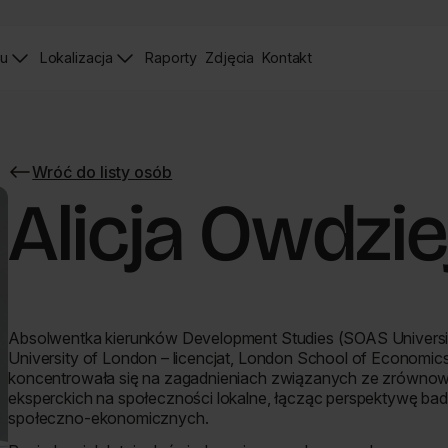
iu
Lokalizacja
Raporty
Zdjęcia
Kontakt
Raporty
Zdjęcia
Strona
Kontaktu
Wróć do listy osób
Wróć
do
Alicja Owdzie
listy
osób
Absolwentka kierunków Development Studies (SOAS Universit
University of London – licencjat, London School of Economics 
koncentrowała się na zagadnieniach związanych ze zrówno
eksperckich na społeczności lokalne, łącząc perspektywę 
społeczno-ekonomicznych.