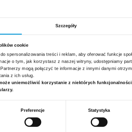
Grupa docelowa:
Ogólna
Psycholodzy
Popularyzatorzy nauki
Dz
Szczegóły
 plików cookie
do spersonalizowania treści i reklam, aby oferować funkcje sp
ormacje o tym, jak korzystasz z naszej witryny, udostępniamy p
Partnerzy mogą połączyć te informacje z innymi danymi otrzym
nia z ich usług.
może uniemożliwić korzystanie z niektórych funkcjonalnośc
ularzy.
Preferencje
Statystyka