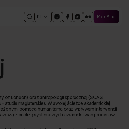
Kup Bilet
PL
Kup Bilet
Otwórz
Linki
Otwórz
Otwórz
Otwórz
Otwórz
wyszukiwarkę
do
w
w
w
w
mediów
nowym
nowym
nowym
nowym
społecznościowych
oknie
oknie
oknie
oknie
wydarzenia
profil
profil
profil
profil
wydarzenia
wydarzenia
wydarzenia
wydarzenia
na
na
na
na
j
Instagramie
Facebooku
Linkedin
Flickr
y of London) oraz antropologii społecznej (SOAS
– studia magisterskie). W swojej ścieżce akademickiej
ważonym, pomocą humanitarną oraz wpływem interwencji
badawczą z analizą systemowych uwarunkowań procesów