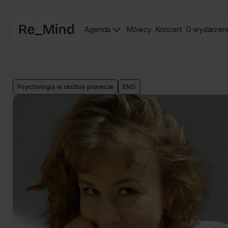
Strona
Agenda
Mówcy
Koncert
O wydarzen
główna
Strona
Strona
prelegentów
Koncertu
Re_mind
Psychologia w służbie planecie
ENG