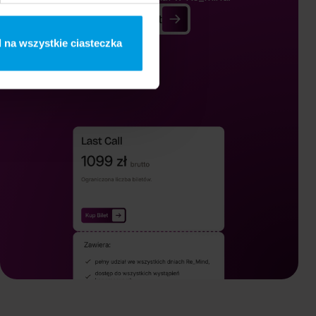
Kup Bilet
Kup Bilet
 na wszystkie ciasteczka