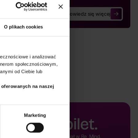
Dowiedz się więcej
iennikarze
Szybka moda i ekościema
O plikach cookies
ołecznościowe i analizować
artnerom społecznościowym,
anymi od Ciebie lub
i oferowanych na naszej
Marketing
Kup bilet.
Kup bilet i weź udział w Re_Mind.