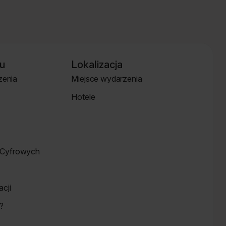
u
Lokalizacja
zenia
Miejsce wydarzenia
Strona
Hotele
Lokalizacja
Hotele
Cyfrowych
cji
?