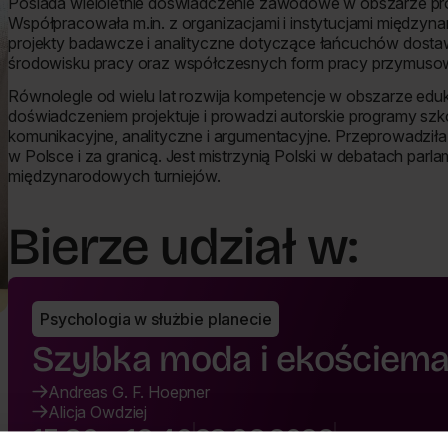
Posiada wieloletnie doświadczenie zawodowe w obszarze pr
Współpracowała m.in. z organizacjami i instytucjami międzyn
projekty badawcze i analityczne dotyczące łańcuchów dosta
środowisku pracy oraz współczesnych form pracy przymusow
Równolegle od wielu lat rozwija kompetencje w obszarze eduka
doświadczeniem projektuje i prowadzi autorskie programy sz
komunikacyjne, analityczne i argumentacyjne. Przeprowadziła
w Polsce i za granicą. Jest mistrzynią Polski w debatach parla
międzynarodowych turniejów.
Bierze udział w:
Psychologia w służbie planecie
Szybka moda i ekościem
Andreas G. F. Hoepner
Alicja Owdziej
15:30 - 16:40
23.06.2026