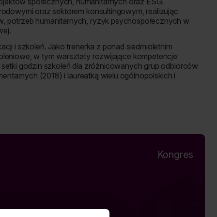
ojektów społecznych, humanitarnych oraz ESG.
arodowymi oraz sektorem konsultingowym, realizując
w, potrzeb humanitarnych, ryzyk psychospołecznych w
ej.
cji i szkoleń. Jako trenerka z ponad siedmioletnim
koleniowe, w tym warsztaty rozwijające kompetencje
 setki godzin szkoleń dla zróżnicowanych grup odbiorców
mentarnych (2018) i laureatką wielu ogólnopolskich i
Kongres
a