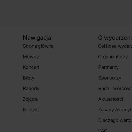
Nawigacja
O wydarzeni
Strona główna
Cel i idea wydar
Strona
Strona
Mówcy
Organizatorzy
główna
o
Strona
Strona
wydarzeniu
Koncert
Partnerzy
mówcy
Organizatorzy
Koncert
Strona
Bilety
Sponsorzy
Partnerzy
Strona
Strona
Raporty
Rada Twórców 
Bilety
Sponsorzy
Raporty
Rada
Zdjęcia
Aktualności
Twórców
Zdjęcia
Aktualności
Cyfrowych
Kontakt
Zasady Akredyta
Re_Mind
Strona
Zasady
Dlaczego warto
Kontakt
Akredytacji
Strona
FAQ