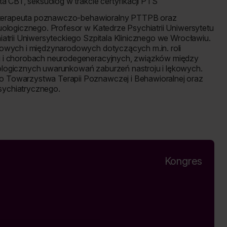
ta CBT, seksuolog w trakcie certyfikacji PTS
choterapeuta poznawczo-behawioralny PTTPB oraz
uologicznego. Profesor w Katedrze Psychiatrii Uniwersytetu
atrii Uniwersyteckiego Szpitala Klinicznego we Wrocławiu.
jowych i międzynarodowych dotyczących m.in. roli
i i chorobach neurodegeneracyjnych, związków między
ologicznych uwarunkowań zaburzeń nastroju i lękowych.
 Towarzystwa Terapii Poznawczej i Behawioralnej oraz
sychiatrycznego.
Kongres