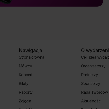
Nawigacja
O wydarzeni
Strona główna
Cel i idea wydar
Strona
Strona
Mówcy
Organizatorzy
główna
o
Strona
Strona
wydarzeniu
Koncert
Partnerzy
mówcy
Organizatorzy
Koncert
Strona
Bilety
Sponsorzy
Partnerzy
Strona
Strona
Raporty
Rada Twórców 
Bilety
Sponsorzy
Raporty
Rada
Zdjęcia
Aktualności
Twórców
Zdjęcia
Aktualności
Cyfrowych