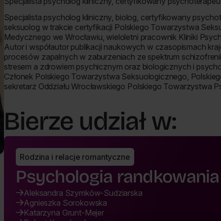
Specjalista psycholog kliniczny, certyfikowany psychoterapeu
Specjalista psycholog kliniczny, biolog, certyfikowany psy
seksuolog w trakcie certyfikacji Polskiego Towarzystwa Seks
Medycznego we Wrocławiu, wieloletni pracownik Kliniki Psychi
Autor i współautor publikacji naukowych w czasopismach kra
procesów zapalnych w zaburzeniach ze spektrum schizofreni
stresem a zdrowiem psychicznym oraz biologicznych i psych
Członek Polskiego Towarzystwa Seksuologicznego, Polskiego
sekretarz Oddziału Wrocławskiego Polskiego Towarzystwa P
Bierze udział w:
Rodzina i relacje romantyczne
Psychologia randkowania
Aleksandra Szymków-Sudziarska
Agnieszka Sorokowska
Katarzyna Grunt-Mejer