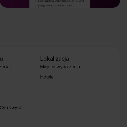
u
Lokalizacja
zenia
Miejsce wydarzenia
Strona
Hotele
Lokalizacja
Hotele
Cyfrowych