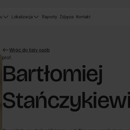
iu
Lokalizacja
Raporty
Zdjęcia
Kontakt
Raporty
Zdjęcia
Strona
Kontaktu
Wróć do listy osób
Wróć
do
prof.
listy
Bartłomiej
osób
Stańczykiew