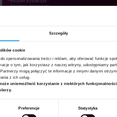
Robert Kowalczyk
Andrzej Jarynowski
Bartłomiej Stańczykiewicz
15:50 - 17:50
22.06.2026
Grupa docelowa:
Ogólna
Popularyzatorzy nauki
Psychoterapeuci
Szczegóły
 plików cookie
do spersonalizowania treści i reklam, aby oferować funkcje sp
ormacje o tym, jak korzystasz z naszej witryny, udostępniamy p
Partnerzy mogą połączyć te informacje z innymi danymi otrzym
nia z ich usług.
może uniemożliwić korzystanie z niektórych funkcjonalnośc
ularzy.
Preferencje
Statystyka