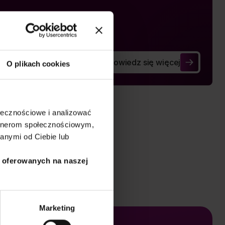
Dowiedz się więcej
Biznes
O plikach cookies
Psychologia randkowania
ołecznościowe i analizować
artnerom społecznościowym,
anymi od Ciebie lub
i oferowanych na naszej
Marketing