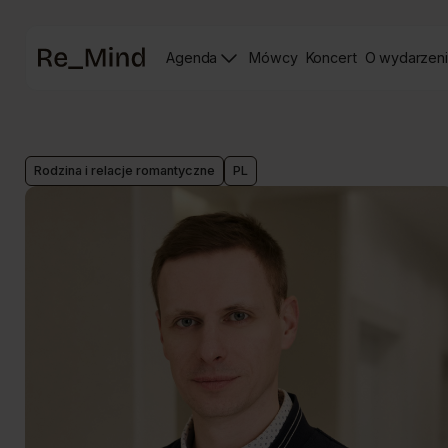
Strona
Agenda
Mówcy
Koncert
O wydarzen
główna
Strona
Strona
prelegentów
Koncertu
Re_mind
Rodzina i relacje romantyczne
PL