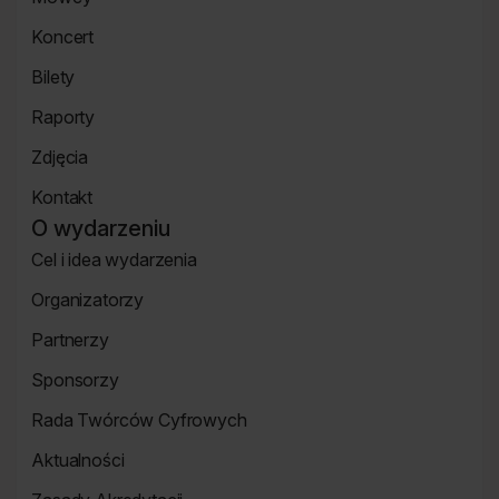
główna
Strona
Koncert
mówcy
Koncert
Bilety
Strona
Raporty
Bilety
Raporty
Zdjęcia
Zdjęcia
Kontakt
Strona
O wydarzeniu
Kontakt
Cel i idea wydarzenia
Strona
Organizatorzy
o
Strona
wydarzeniu
Partnerzy
Organizatorzy
Strona
Sponsorzy
Partnerzy
Strona
Rada Twórców Cyfrowych
Sponsorzy
Rada
Aktualności
Twórców
Aktualności
Cyfrowych