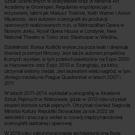
Sztuk Scenicznych w Bratysławie oraz w Minerva Art
Academy w Groningen. Regularnie współpracuje z
reżyserami, takimi jak Mariusz Treliński, Keith Warner i Amon
Miyamoto. Jest autorem scenografii do produkcji
operowych realizowanych m.in. w Metropolitan Opera w
Nowym Jorku, Royal Opera House w Londynie, New
National Theatre w Tokio oraz Staatsoper w Wiedniu.
Działalność Borisa Kudlički wykracza poza teatr i obejmuje
również przemysł filmowy. Jest także autorem projektów
licznych wystaw, w tym polskich pawilonów na Expo 2000
w Hanowerze oraz Expo 2010 w Szanghaju, za który
otrzymał srebrny medal. Jest laureatem wielu nagród, w tym
złotego medalu na Prague Quadrennial w latach 2007 i
2011.
W latach 2011–2014 wykładał scenografię w Akademii
Sztuk Pięknych w Warszawie, gdzie w 2012 roku uzyskał
stopień doktora sztuk pięknych. Otrzymał również Nagrodę
Ministra Kultury Republiki Słowackiej za rok 2022 za
wieloletni i znaczący wkład w rozwój międzynarodowej
scenografii teatralnej i operowej.
W 2018 roku założył pracownię architektoniczną Boris