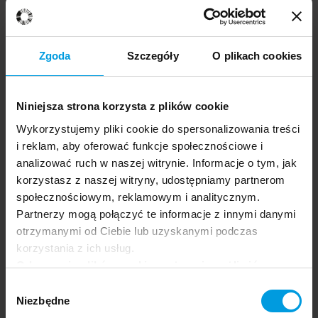
Oskar Zięta
Boris Kudlička
Agata Passent
10:10 - 11:10
Zgoda
Szczegóły
O plikach cookies
24.06.2026
Grupa docelowa:
Niniejsza strona korzysta z plików cookie
Dziennikarze
Ogólna
Wykorzystujemy pliki cookie do spersonalizowania treści
Dowiedz się więcej
i reklam, aby oferować funkcje społecznościowe i
Twórczość i wypalenie w zawodach twórczych
analizować ruch w naszej witrynie. Informacje o tym, jak
korzystasz z naszej witryny, udostępniamy partnerom
społecznościowym, reklamowym i analitycznym.
Partnerzy mogą połączyć te informacje z innymi danymi
otrzymanymi od Ciebie lub uzyskanymi podczas
korzystania z ich usług.
Odrzucenie plików cookie może uniemożliwić
korzystanie z niektórych funkcjonalności
Wybór
Aplikacja festiwalu.
oferowanych na naszej stronie, w tym m.in. z
Niezbędne
zgody
formularzy.