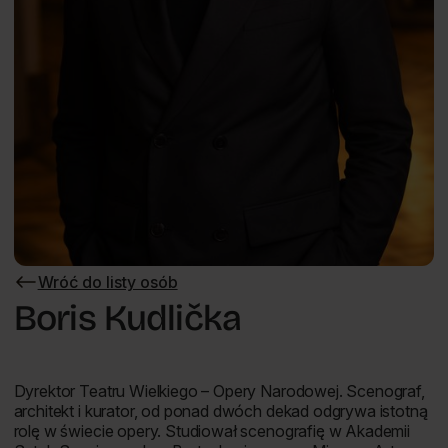
Wróć do listy osób
Wróć
do
Boris Kudlička
listy
osób
Dyrektor Teatru Wielkiego – Opery Narodowej. Scenograf,
architekt i kurator, od ponad dwóch dekad odgrywa istotną
rolę w świecie opery. Studiował scenografię w Akademii