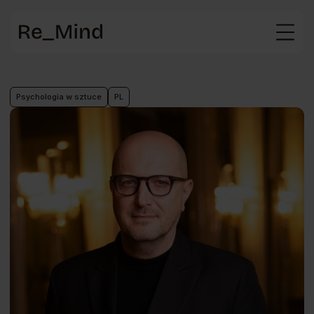
Strona
główna
Psychologia w sztuce
PL