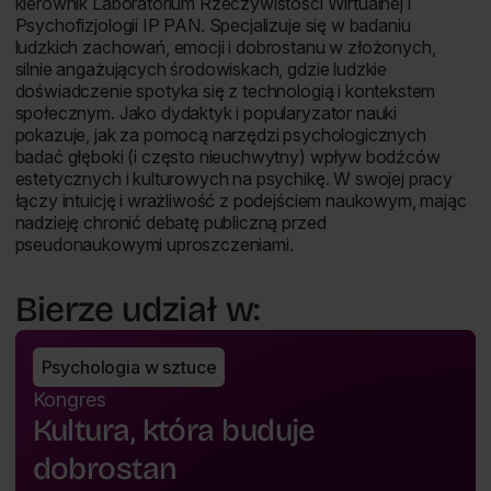
kierownik Laboratorium Rzeczywistości Wirtualnej i
Psychofizjologii IP PAN. Specjalizuje się w badaniu
ludzkich zachowań, emocji i dobrostanu w złożonych,
silnie angażujących środowiskach, gdzie ludzkie
doświadczenie spotyka się z technologią i kontekstem
społecznym. Jako dydaktyk i popularyzator nauki
pokazuje, jak za pomocą narzędzi psychologicznych
badać głęboki (i często nieuchwytny) wpływ bodźców
estetycznych i kulturowych na psychikę. W swojej pracy
łączy intuicję i wrażliwość z podejściem naukowym, mając
nadzieję chronić debatę publiczną przed
pseudonaukowymi uproszczeniami.
Bierze udział w:
Psychologia w sztuce
Kongres
Kultura, która buduje
dobrostan