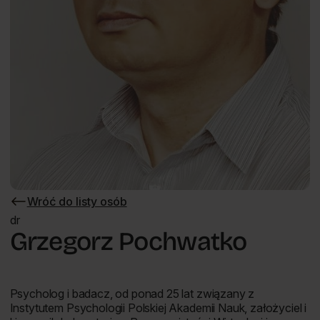
Wróć do listy osób
Wróć
do
dr
listy
Grzegorz Pochwatko
osób
Psycholog i badacz, od ponad 25 lat związany z
Instytutem Psychologii Polskiej Akademii Nauk, założyciel i