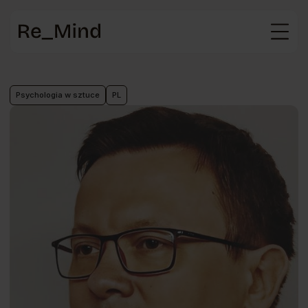
Strona
główna
Psychologia w sztuce
PL