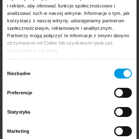
i reklam, aby oferować funkcje społecznościowe i
analizować ruch w naszej witrynie. Informacje o tym, jak
Aplikacja festiwalu.
korzystasz z naszej witryny, udostępniamy partnerom
społecznościowym, reklamowym i analitycznym.
Partnerzy mogą połączyć te informacje z innymi danymi
otrzymanymi od Ciebie lub uzyskanymi podczas
korzystania z ich usług.
Odrzucenie plików cookie może uniemożliwić
korzystanie z niektórych funkcjonalności
Wybór
oferowanych na naszej stronie, w tym m.in. z
Niezbędne
zgody
formularzy.
Preferencje
Statystyka
Marketing