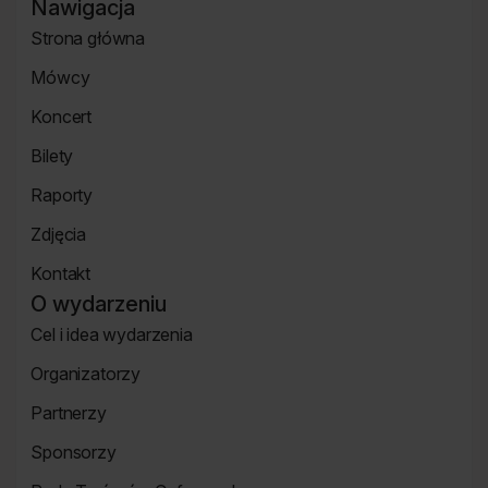
Kongresu
Nawigacja
na
na
na
na
Agendy
Instagramie
Facebooku
Linkedin
Flickr
Strona główna
Festiwalu
Strona
Mówcy
główna
Strona
Koncert
mówcy
Koncert
Bilety
Strona
Raporty
Bilety
Raporty
Zdjęcia
Zdjęcia
Kontakt
Strona
O wydarzeniu
Kontakt
Cel i idea wydarzenia
Strona
Organizatorzy
o
Strona
wydarzeniu
Partnerzy
Organizatorzy
Strona
Sponsorzy
Partnerzy
Strona