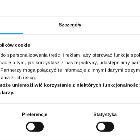
ologii
Zdrowie psychiczne I
Zdrowie psychiczne I
Szczegóły
Ewa
PL
Pragłowska
 plików cookie
do spersonalizowania treści i reklam, aby oferować funkcje sp
ormacje o tym, jak korzystasz z naszej witryny, udostępniamy p
Partnerzy mogą połączyć te informacje z innymi danymi otrzym
nia z ich usług.
może uniemożliwić korzystanie z niektórych funkcjonalnośc
ularzy.
Preferencje
Statystyka