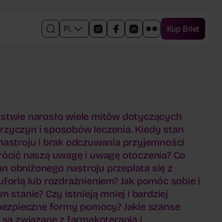
Kup Bilet
PL
Kup Bilet
Otwórz
Linki
Otwórz
Otwórz
Otwórz
Otwórz
wyszukiwarkę
do
w
w
w
w
mediów
nowym
nowym
nowym
nowym
społecznościowych
oknie
oknie
oknie
oknie
wydarzenia
profil
profil
profil
profil
wydarzenia
wydarzenia
wydarzenia
wydarzenia
na
na
na
na
Instagramie
Facebooku
Linkedin
Flickr
stwie narosło wiele mitów dotyczących
 przyczyn i sposobów leczenia. Kiedy stan
astroju i brak odczuwania przyjemności
rócić naszą uwagę i uwagę otoczenia? Co
tan obniżonego nastroju przeplata się z
forią lub rozdrażnieniem? Jak pomóc sobie i
 stanie? Czy istnieją mniej i bardziej
 bezpieczne formy pomocy? Jakie szanse
 są związane z farmakoterapią i