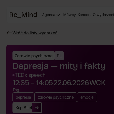
Strona
Agenda
Mówcy
Koncert
O wydarzen
główna
Strona
Strona
prelegentów
Koncertu
Wróć do listy wydarzeń
Re_mind
Wróć
do
listy
wydarzeń
Zdrowie psychiczne
PL
Depresja — mity i fakty
TEDx speech
12:35 - 14:05
22.06.2026
WCK
Tagi:
depresja
zdrowie psychiczne
emocje
Kup Bilet
Kup Bilet