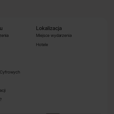
u
Lokalizacja
zenia
Miejsce wydarzenia
Strona
Hotele
Lokalizacja
Hotele
Cyfrowych
cji
?