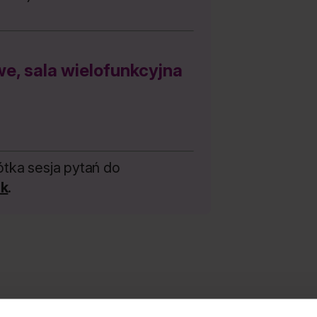
, sala wielofunkcyjna
ótka sesja pytań do
ek
.
aj mówczynie i m