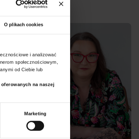
Siła psychologii – dobrostan i szczęśc
Zdrowie psychiczne I
Siła psychologii...
O plikach cookies
Monika
PL
Kotlarek
ołecznościowe i analizować
artnerom społecznościowym,
anymi od Ciebie lub
i oferowanych na naszej
Marketing