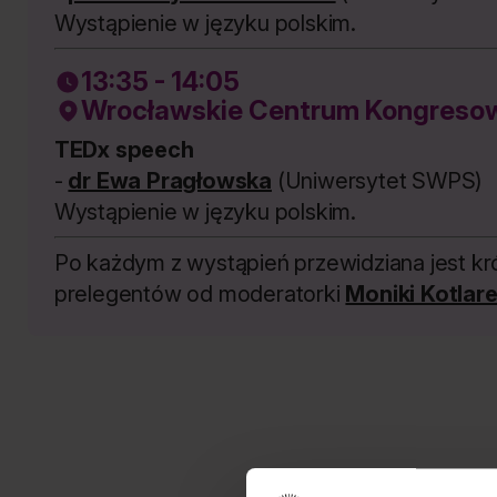
Wystąpienie w języku polskim.
13:35 - 14:05
Wrocławskie Centrum Kongresowe
TEDx speech
-
dr Ewa Pragłowska
(Uniwersytet SWPS)
Wystąpienie w języku polskim.
Po każdym z wystąpień przewidziana jest kr
prelegentów od moderatorki
Moniki Kotlar
Pozn