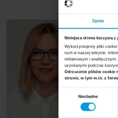
Zdrowie psychiczne I
Granice psych
Zgoda
Justyna
Agnieszka
PL
PL
Ziółkowska
Popiel
Niniejsza strona korzysta z
Wykorzystujemy pliki cookie 
ruch w naszej witrynie. Inf
reklamowym i analitycznym. 
uzyskanymi podczas korzysta
Odrzucenie plików cookie 
stronie, w tym m.in. z form
Wybór
Niezbędne
zgody