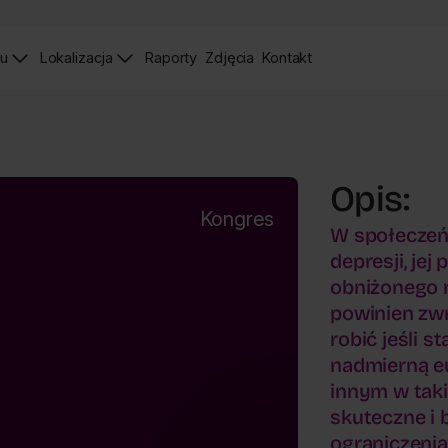
iu
Lokalizacja
Raporty
Zdjęcia
Kontakt
Raporty
Zdjęcia
Strona
Kontaktu
Opis:
Kongres
W społeczeń
depresji, jej
obniżonego n
powinien zw
robić jeśli s
nadmierną eu
innym w takim
skuteczne i
ograniczenia