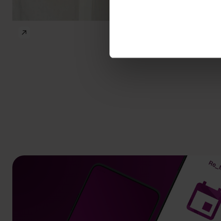
prof.
prof.
Justyna Ziółkowska
Agnieszk