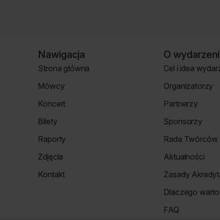
Nawigacja
O wydarzeni
Strona główna
Cel i idea wydar
Strona
Strona
Mówcy
Organizatorzy
główna
o
Strona
Strona
wydarzeniu
Koncert
Partnerzy
mówcy
Organizatorzy
Koncert
Strona
Bilety
Sponsorzy
Partnerzy
Strona
Strona
Raporty
Rada Twórców 
Bilety
Sponsorzy
Raporty
Rada
Zdjęcia
Aktualności
Twórców
Zdjęcia
Aktualności
Cyfrowych
Kontakt
Zasady Akredyta
Re_Mind
Strona
Zasady
Dlaczego warto
Kontakt
Akredytacji
Strona
FAQ
Dlaczego
Strona