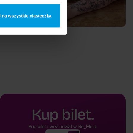
 na wszystkie ciasteczka
Monika Kotlarek
Kup bilet.
Kup bilet i weź udział w Re_Mind.