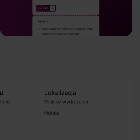
u
Lokalizacja
zenia
Miejsce wydarzenia
Strona
Hotele
Lokalizacja
Hotele