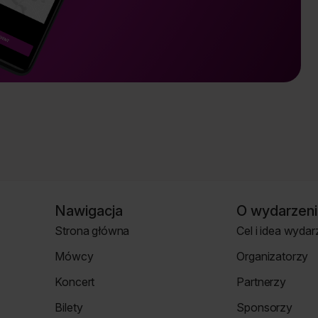
Nawigacja
O wydarzeni
Strona główna
Cel i idea wydar
Strona
Strona
Mówcy
Organizatorzy
główna
o
Strona
Strona
wydarzeniu
Koncert
Partnerzy
mówcy
Organizatorzy
Koncert
Strona
Bilety
Sponsorzy
Partnerzy