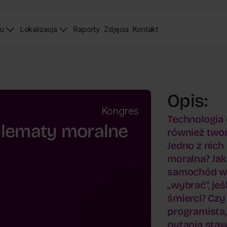
iu
Lokalizacja
Raporty
Zdjęcia
Kontakt
Raporty
Zdjęcia
Strona
Kontaktu
Opis:
Kongres
Technologia 
dylematy moralne
również two
Jedno z nic
moralna? Ja
samochód w 
„wybrać”, je
śmierci? Czy
programista,
pytania staw