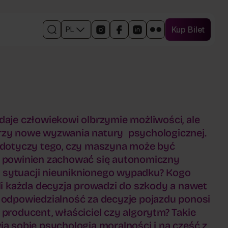
Kup Bilet
PL
Kup Bilet
Otwórz
Linki
Otwórz
Otwórz
Otwórz
Otwórz
wyszukiwarkę
do
w
w
w
w
mediów
nowym
nowym
nowym
nowym
społecznościowych
oknie
oknie
oknie
oknie
wydarzenia
profil
profil
profil
profil
wydarzenia
wydarzenia
wydarzenia
wydarzenia
na
na
na
na
Instagramie
Facebooku
Linkedin
Flickr
daje człowiekowi olbrzymie możliwości, ale
rzy nowe wyzwania natury psychologicznej.
h dotyczy tego, czy maszyna może być
k powinien zachować się autonomiczny
sytuacji nieuniknionego wypadku? Kogo
śli każda decyzja prowadzi do szkody a nawet
 odpowiedzialność za decyzje pojazdu ponosi
 producent, właściciel czy algorytm? Takie
ia sobie psychologia moralności i na część z