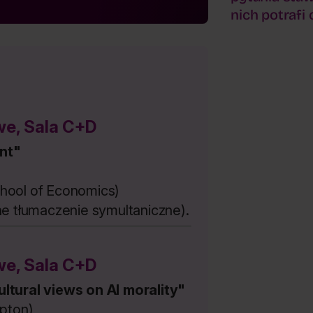
nich potrafi
e, Sala C+D
nt"
hool of Economics)
e tłumaczenie symultaniczne).
e, Sala C+D
ltural views on AI morality"
mpton)