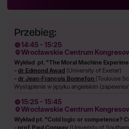
Przebieg:
14:45 - 15:25
Wrocławskie Centrum Kongresow
Wykład pt. "The Moral Machine Experime
-
dr Edmond Awad
(University of Exeter)
-
dr Jean-François Bonnefon
(Toulouse Sc
Wystąpienie w języku angielskim (zapewnion
15:25 - 15:45
Wrocławskie Centrum Kongresow
Wykład
pt. "Cold logic or competence? Cu
-
prof. Paul Conway
(Univeristy of Southa