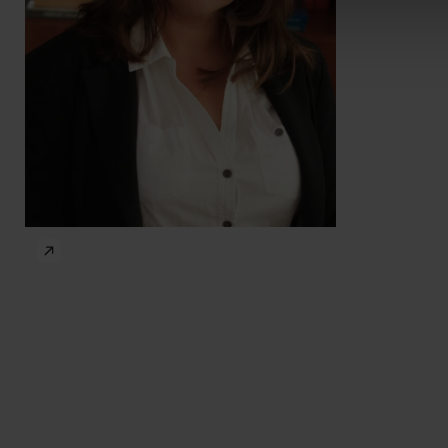
dr
dr
Edmond Awad
Jean-Fra