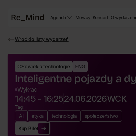
Strona
Agenda
Mówcy
Koncert
O wydarzen
główna
Strona
Strona
prelegentów
Koncertu
Wróć do listy wydarzeń
Re_mind
Wróć
do
listy
wydarzeń
Człowiek a technologie
ENG
Inteligentne pojazdy a 
Wykład
14:45 - 16:25
24.06.2026
WCK
Tagi:
AI
etyka
technologia
społeczeństwo
Kup Bilet
Kup Bilet