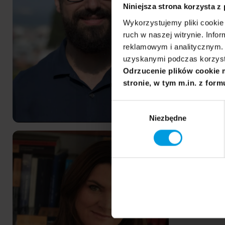
Niniejsza strona korzysta z
Wykorzystujemy pliki cookie 
ruch w naszej witrynie. Inf
reklamowym i analitycznym. 
uzyskanymi podczas korzysta
Odrzucenie plików cookie 
stronie, w tym m.in. z form
Wybór
Niezbędne
zgody
Człowiek a technologie
Agnieszka
PL
Tubis