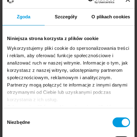
Zgoda
Szczegóły
O plikach cookies
Niniejsza strona korzysta z plików cookie
Wykorzystujemy pliki cookie do spersonalizowania treści
i reklam, aby oferować funkcje społecznościowe i
analizować ruch w naszej witrynie. Informacje o tym, jak
korzystasz z naszej witryny, udostępniamy partnerom
społecznościowym, reklamowym i analitycznym.
Partnerzy mogą połączyć te informacje z innymi danymi
Człowiek w mieście
otrzymanymi od Ciebie lub uzyskanymi podczas
Sabina
PL
korzystania z ich usług.
Toruńczyk-
Ruiz
Odrzucenie plików cookie może uniemożliwić
korzystanie z niektórych funkcjonalności
Wybór
oferowanych na naszej stronie, w tym m.in. z
Niezbędne
zgody
formularzy.