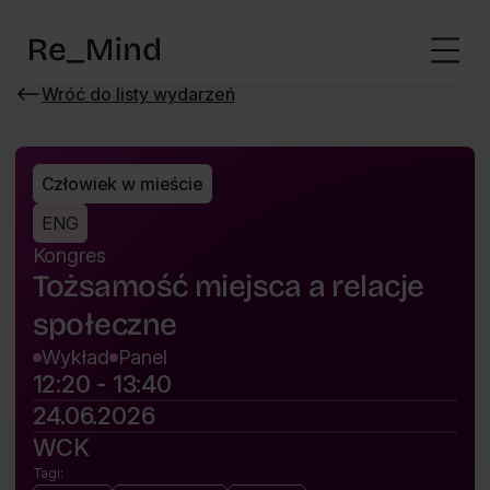
Strona
główna
Wróć do listy wydarzeń
Wróć
do
listy
wydarzeń
Człowiek w mieście
ENG
Kongres
Tożsamość miejsca a relacje
społeczne
Wykład
Panel
12:20 - 13:40
24.06.2026
WCK
Tagi: