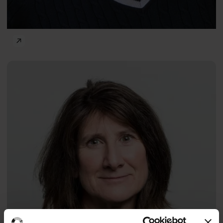
Człowiek w mieście
Lynne
ENG
Manzo
prof.
Maria Lewicka