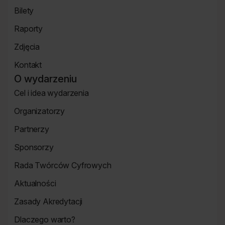
Koncert
Bilety
Strona
Raporty
Bilety
Raporty
Zdjęcia
Zdjęcia
Kontakt
Strona
O wydarzeniu
Kontakt
Cel i idea wydarzenia
Strona
Organizatorzy
o
Strona
wydarzeniu
Partnerzy
Organizatorzy
Strona
Sponsorzy
Partnerzy
Strona
Rada Twórców Cyfrowych
Sponsorzy
Rada
Aktualności
Twórców
Aktualności
Cyfrowych
Zasady Akredytacji
Re_Mind
Zasady
Dlaczego warto?
Akredytacji