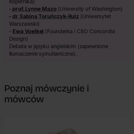
Kopernika)
-
prof. Lynne Mazo
(University of Washington)
-
dr Sabina Toruńczyk-Ruiz
(Uniwersytet
Warszawski)
-
Ewa Voelkel
(Founderka i CEO Concordia
Design)
Debata w języku angielskim (zapewnione
tłumaczenie symultaniczne).
Poznaj mówczynie i
mówców
Człowiek w mieście
Maria
PL
Lewicka