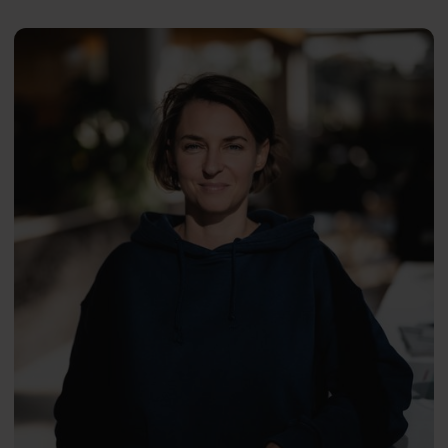
Człowiek w mieście
Ewa
ENG
Voelkel-
Krokowicz
dr
Sabina Toruńczyk-Ruiz