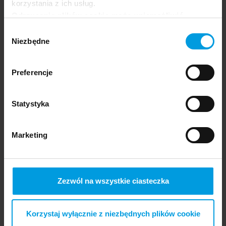
korzystania z ich usług.
Odrzucenie plików cookie może uniemożliwić
korzystanie z niektórych funkcjonalności
Wybór
oferowanych na naszej stronie, w tym m.in. z
Niezbędne
zgody
formularzy.
Preferencje
Statystyka
Marketing
Nowe wyzwania psychologii
Michał
PL
Misiak
Zezwól na wszystkie ciasteczka
Korzystaj wyłącznie z niezbędnych plików cookie