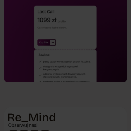
Dolna
Obserwuj nas!
nawigacja