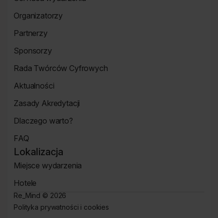
Strona
Organizatorzy
o
Strona
wydarzeniu
Partnerzy
Organizatorzy
Strona
Sponsorzy
Partnerzy
Strona
Rada Twórców Cyfrowych
Sponsorzy
Rada
Aktualności
Twórców
Aktualności
Cyfrowych
Zasady Akredytacji
Re_Mind
Zasady
Dlaczego warto?
Akredytacji
Strona
FAQ
Dlaczego
Strona
warto?
Lokalizacja
FAQ
Miejsce wydarzenia
Strona
Hotele
Lokalizacja
Hotele
Re_Mind ©
2026
Polityka prywatności i cookies
Strona