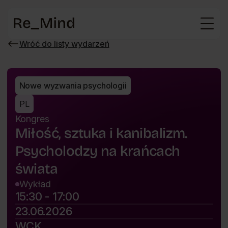
Strona
główna
Wróć do listy wydarzeń
Wróć
do
listy
wydarzeń
Nowe wyzwania psychologii
PL
Kongres
Miłość, sztuka i kanibalizm.
Psycholodzy na krańcach
świata
Wykład
15:30 - 17:00
23.06.2026
WCK