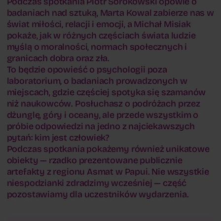
Podczas spotkania Piotr Sorokowski opowie o
badaniach nad sztuką, Marta Kowal zabierze nas w
świat miłości, relacji i emocji, a Michał Misiak
pokaże, jak w różnych częściach świata ludzie
myślą o moralności, normach społecznych i
granicach dobra oraz zła.
To będzie opowieść o psychologii poza
laboratorium, o badaniach prowadzonych w
miejscach, gdzie częściej spotyka się szamanów
niż naukowców. Posłuchasz o podróżach przez
dżunglę, góry i oceany, ale przede wszystkim o
próbie odpowiedzi na jedno z najciekawszych
pytań: kim jest człowiek?
Podczas spotkania pokażemy również unikatowe
obiekty — rzadko prezentowane publicznie
artefakty z regionu Asmat w Papui. Nie wszystkie
niespodzianki zdradzimy wcześniej — część
pozostawiamy dla uczestników wydarzenia.