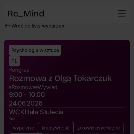
Strona
główna
Wróć do listy wydarzeń
Wróć
do
listy
wydarzeń
Psychologia w sztuce
PL
Kongres
Rozmowa z Olgą Tokarczuk
Rozmowa
Wywiad
9:00 - 10:00
24.06.2026
WCK
Hala Stulecia
Tagi:
wypalenie
kreatywność
zdrowie psychiczne