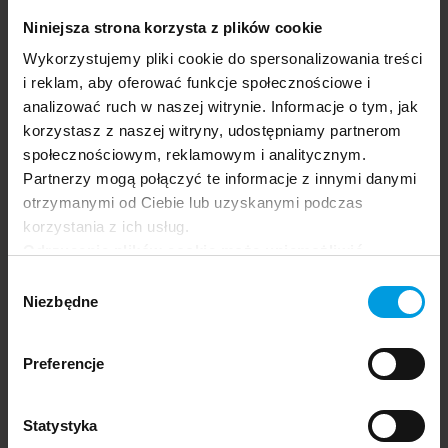
Niniejsza strona korzysta z plików cookie
Wykorzystujemy pliki cookie do spersonalizowania treści
i reklam, aby oferować funkcje społecznościowe i
Joanna Zapała
analizować ruch w naszej witrynie. Informacje o tym, jak
korzystasz z naszej witryny, udostępniamy partnerom
społecznościowym, reklamowym i analitycznym.
Partnerzy mogą połączyć te informacje z innymi danymi
otrzymanymi od Ciebie lub uzyskanymi podczas
korzystania z ich usług.
Odrzucenie plików cookie może uniemożliwić
korzystanie z niektórych funkcjonalności
Wybór
oferowanych na naszej stronie, w tym m.in. z
Niezbędne
zgody
formularzy.
Preferencje
Statystyka