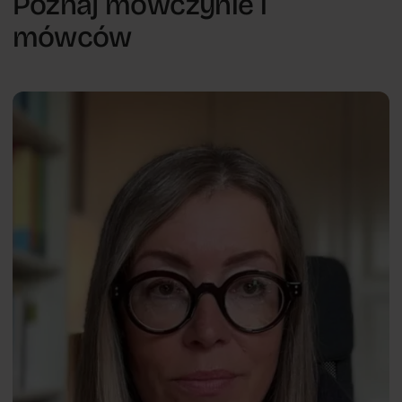
Poznaj mówczynie i
mówców
Psychologia w sztuce
Nowe wyzwania psychologii
Joanna
PL
Zapała