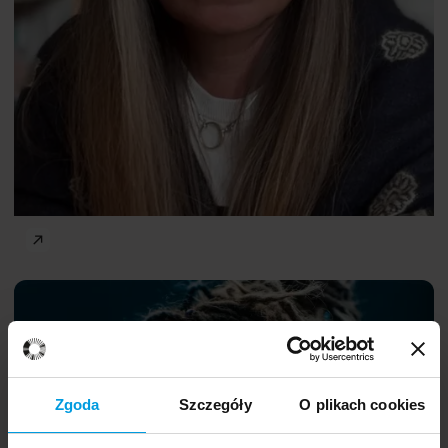
Olga
PL
Tokarczuk
Zgoda
Szczegóły
O plikach cookies