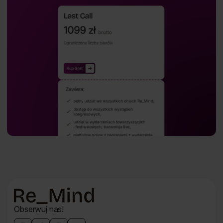
Dolna
Obserwuj nas!
nawigacja