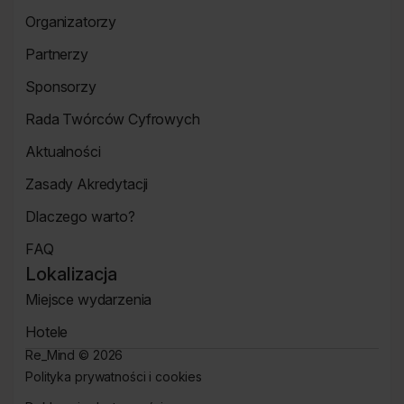
Strona
Organizatorzy
o
Strona
wydarzeniu
Partnerzy
Organizatorzy
Strona
Sponsorzy
Partnerzy
Strona
Rada Twórców Cyfrowych
Sponsorzy
Rada
Aktualności
Twórców
Aktualności
Cyfrowych
Zasady Akredytacji
Re_Mind
Zasady
Dlaczego warto?
Akredytacji
Strona
FAQ
Dlaczego
Strona
warto?
Lokalizacja
FAQ
Miejsce wydarzenia
Strona
Hotele
Lokalizacja
Hotele
Re_Mind ©
2026
Polityka prywatności i cookies
Strona