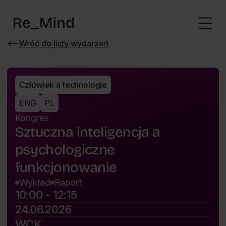
Strona
główna
Wróć do listy wydarzeń
Wróć
do
listy
wydarzeń
Człowiek a technologie
ENG
PL
Kongres
Sztuczna inteligencja a
psychologiczne
funkcjonowanie
Wykład
Raport
10:00 - 12:15
24.06.2026
WCK