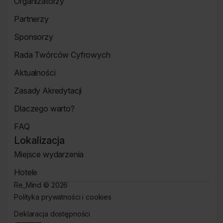
Organizatorzy
o
Strona
wydarzeniu
Partnerzy
Organizatorzy
Strona
Sponsorzy
Partnerzy
Strona
Rada Twórców Cyfrowych
Sponsorzy
Rada
Aktualności
Twórców
Aktualności
Cyfrowych
Zasady Akredytacji
Re_Mind
Zasady
Dlaczego warto?
Akredytacji
Strona
FAQ
Dlaczego
Strona
warto?
Lokalizacja
FAQ
Miejsce wydarzenia
Strona
Hotele
Lokalizacja
Hotele
Re_Mind ©
2026
Polityka prywatności i cookies
Strona
Deklaracja dostępności
Polityki