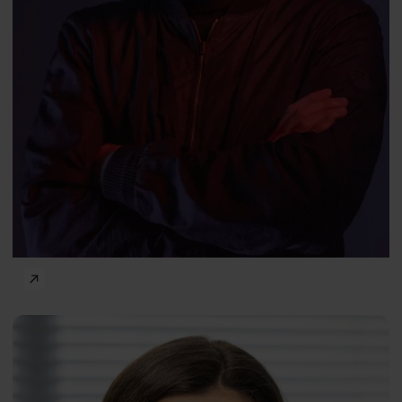
Człowiek a technologie
Magda
PL
Gajownik