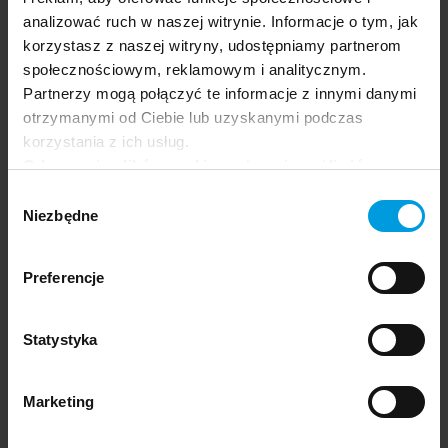
Aplikacja festiwalu.
analizować ruch w naszej witrynie. Informacje o tym, jak
korzystasz z naszej witryny, udostępniamy partnerom
społecznościowym, reklamowym i analitycznym.
Partnerzy mogą połączyć te informacje z innymi danymi
otrzymanymi od Ciebie lub uzyskanymi podczas
korzystania z ich usług.
Odrzucenie plików cookie może uniemożliwić
korzystanie z niektórych funkcjonalności
Wybór
oferowanych na naszej stronie, w tym m.in. z
Niezbędne
zgody
formularzy.
Preferencje
Statystyka
Marketing