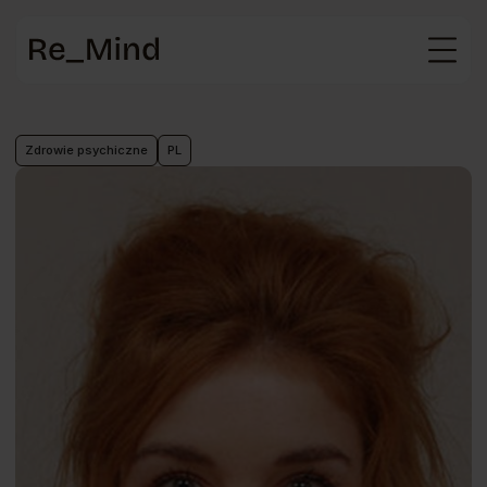
Strona
główna
Zdrowie psychiczne
PL