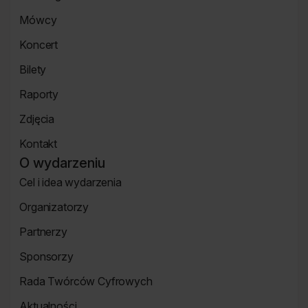
Strona
Mówcy
główna
Strona
Koncert
mówcy
Koncert
Bilety
Strona
Raporty
Bilety
Raporty
Zdjęcia
Zdjęcia
Kontakt
Strona
O wydarzeniu
Kontakt
Cel i idea wydarzenia
Strona
Organizatorzy
o
Strona
wydarzeniu
Partnerzy
Organizatorzy
Strona
Sponsorzy
Partnerzy
Strona
Rada Twórców Cyfrowych
Sponsorzy
Rada
Aktualności