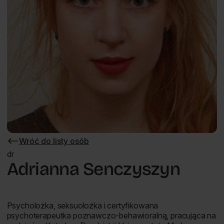
Wróć do listy osób
Wróć
do
dr
listy
Adrianna Senczyszyn
osób
Psycholożka, seksuolożka i​ certyfikowana​
psychoterapeutka poznawczo-behawioralną, pracująca na