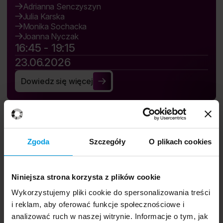
Adrianna Senczyszyn
Julia Karska
Monika Sochacka
Joanna Nyczak
16:45 - 19:15
23.06.2026
Dowiedz się więcej
Social and Mental Health
Zgoda
Szczegóły
O plikach cookies
Niniejsza strona korzysta z plików cookie
Festival app.
Wykorzystujemy pliki cookie do spersonalizowania treści
i reklam, aby oferować funkcje społecznościowe i
analizować ruch w naszej witrynie. Informacje o tym, jak