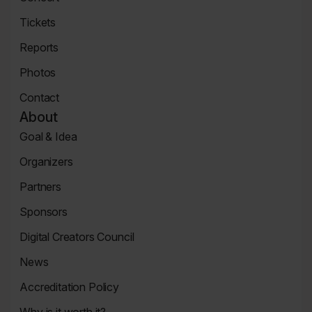
Page
Concert
Tickets
Tickets
Reports
Page
News
Photos
Page
Zdjęcia
Contact
Contact
About
Page
Goal & Idea
Event
Organizers
Page
Organizers
Partners
Page
Partners
Sponsors
Page
Sponsors
Digital Creators Council
Page
Re_Mind
News
Digital
Reports
Creators
Accreditation Policy
Council
Accreditation