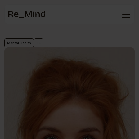
Main
page
Mental Health
PL