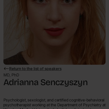
Return to the list of speakers
Return
to
MD, PhD
the
Adrianna Senczyszyn
list
of
speakers
Psychologist, sexologist, and certified cognitive-behavioral
psychotherapist working at the Department of Psychiatry at