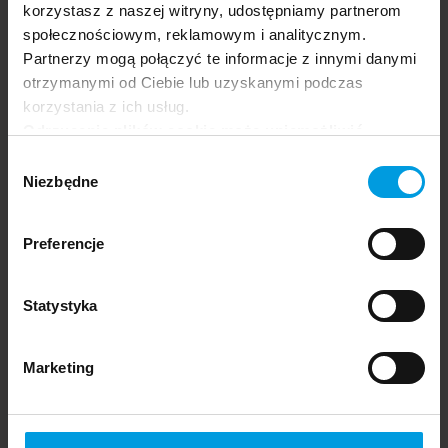
korzystasz z naszej witryny, udostępniamy partnerom
społecznościowym, reklamowym i analitycznym.
Partnerzy mogą połączyć te informacje z innymi danymi
otrzymanymi od Ciebie lub uzyskanymi podczas
korzystania z ich usług.
Odrzucenie plików cookie może uniemożliwić
korzystanie z niektórych funkcjonalności
Wybór
oferowanych na naszej stronie, w tym m.in. z
Niezbędne
zgody
formularzy.
Preferencje
Statystyka
Marketing