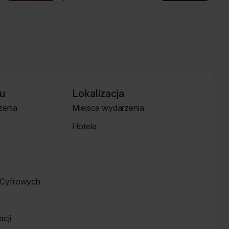
u
Lokalizacja
zenia
Miejsce wydarzenia
Strona
Hotele
Lokalizacja
Hotele
Cyfrowych
cji