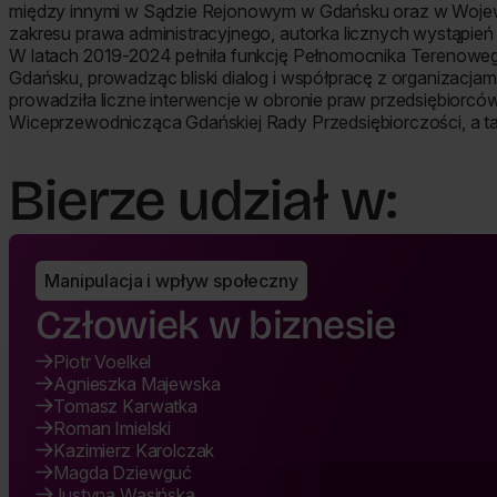
między innymi w Sądzie Rejonowym w Gdańsku oraz w Wojew
zakresu prawa administracyjnego, autorka licznych wystąpie
W latach 2019-2024 pełniła funkcję Pełnomocnika Terenoweg
Gdańsku, prowadząc bliski dialog i współpracę z organizacj
prowadziła liczne interwencje w obronie praw przedsiębiorców
Wiceprzewodnicząca Gdańskiej Rady Przedsiębiorczości, a tak
Bierze udział w:
Manipulacja i wpływ społeczny
Człowiek w biznesie
Piotr Voelkel
Agnieszka Majewska
Tomasz Karwatka
Roman Imielski
Kazimierz Karolczak
Magda Dziewguć
Justyna Wasińska