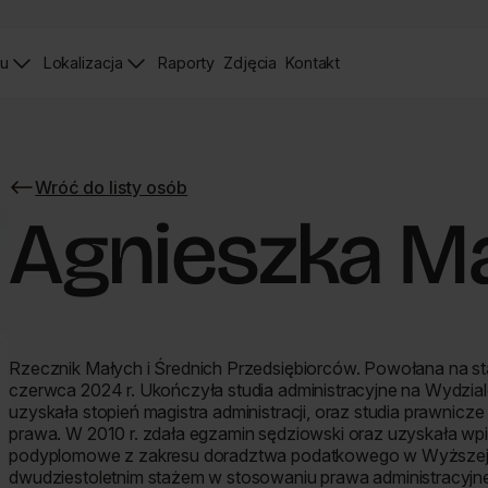
iu
Lokalizacja
Raporty
Zdjęcia
Kontakt
Raporty
Zdjęcia
Strona
Kontaktu
Wróć do listy osób
Wróć
do
Agnieszka M
listy
osób
Rzecznik Małych i Średnich Przedsiębiorców. Powołana na s
czerwca 2024 r. Ukończyła studia administracyjne na Wydziale
uzyskała stopień magistra administracji, oraz studia prawnicz
prawa. W 2010 r. zdała egzamin sędziowski oraz uzyskała wpi
podyplomowe z zakresu doradztwa podatkowego w Wyższej 
dwudziestoletnim stażem w stosowaniu prawa administracy