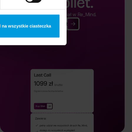
Kup bilet.
Kup bilet i weź udział w Re_Mind.
Kup Bilet
Kup Bilet
 na wszystkie ciasteczka