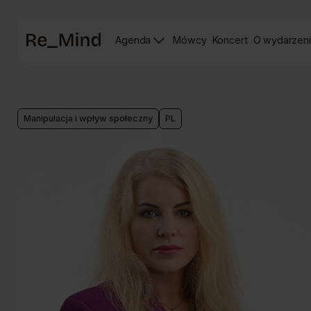
Strona
Agenda
Mówcy
Koncert
O wydarzen
główna
Strona
Strona
prelegentów
Koncertu
Re_mind
Manipulacja i wpływ społeczny
PL