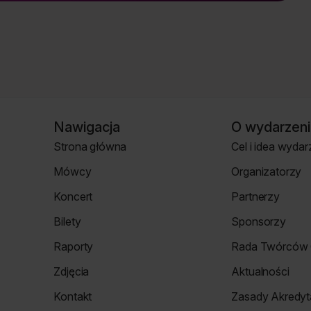
Nawigacja
O wydarzeni
Strona główna
Cel i idea wydar
Strona
Strona
Mówcy
Organizatorzy
główna
o
Strona
Strona
wydarzeniu
Koncert
Partnerzy
mówcy
Organizatorzy
Koncert
Strona
Bilety
Sponsorzy
Partnerzy
Strona
Strona
Raporty
Rada Twórców 
Bilety
Sponsorzy
Raporty
Rada
Zdjęcia
Aktualności
Twórców
Zdjęcia
Aktualności
Cyfrowych
Kontakt
Zasady Akredyta
Re_Mind
Strona
Zasady