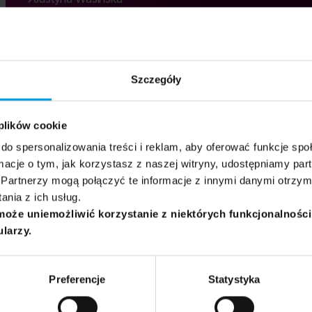
Remigiusz Paszkiewicz
15:30 - 16:30
23.06.2026
Grupa docelowa:
Ogólna
Pracodawcy
Dziennikarze
Szczegóły
 plików cookie
do spersonalizowania treści i reklam, aby oferować funkcje sp
ormacje o tym, jak korzystasz z naszej witryny, udostępniamy p
Partnerzy mogą połączyć te informacje z innymi danymi otrzym
nia z ich usług.
może uniemożliwić korzystanie z niektórych funkcjonalnośc
ularzy.
Preferencje
Statystyka