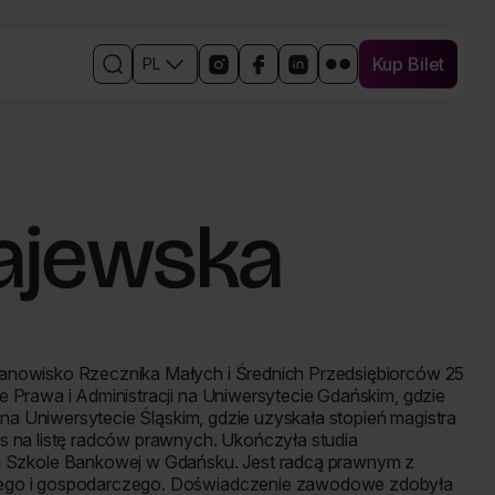
Kup Bilet
PL
Kup Bilet
Otwórz
Linki
Otwórz
Otwórz
Otwórz
Otwórz
wyszukiwarkę
do
w
w
w
w
mediów
nowym
nowym
nowym
nowym
społecznościowych
oknie
oknie
oknie
oknie
wydarzenia
profil
profil
profil
profil
wydarzenia
wydarzenia
wydarzenia
wydarzenia
na
na
na
na
ajewska
Instagramie
Facebooku
Linkedin
Flickr
tanowisko Rzecznika Małych i Średnich Przedsiębiorców 25
 Prawa i Administracji na Uniwersytecie Gdańskim, gdzie
e na Uniwersytecie Śląskim, gdzie uzyskała stopień magistra
s na listę radców prawnych. Ukończyła studia
Szkole Bankowej w Gdańsku. Jest radcą prawnym z
jnego i gospodarczego. Doświadczenie zawodowe zdobyła