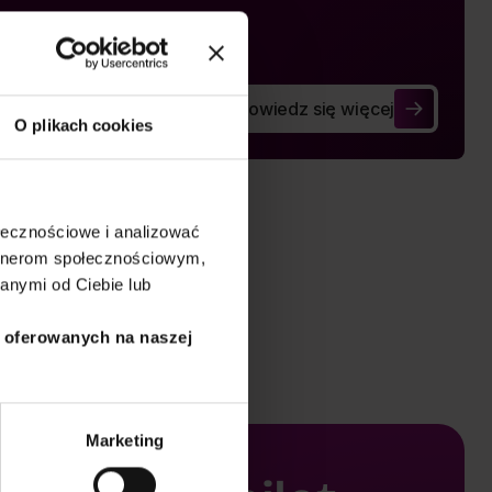
Dowiedz się więcej
Człowiek w biznesie
O plikach cookies
ołecznościowe i analizować
artnerom społecznościowym,
anymi od Ciebie lub
i oferowanych na naszej
Marketing