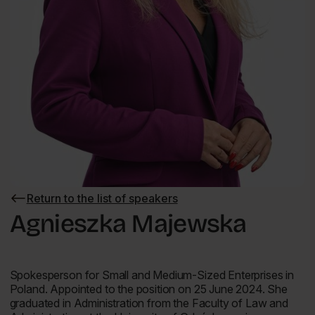
Return to the list of speakers
Return
to
Agnieszka Majewska
the
list
of
speakers
Spokesperson for Small and Medium-Sized Enterprises in
Poland. Appointed to the position on 25 June 2024. She
graduated in Administration from the Faculty of Law and