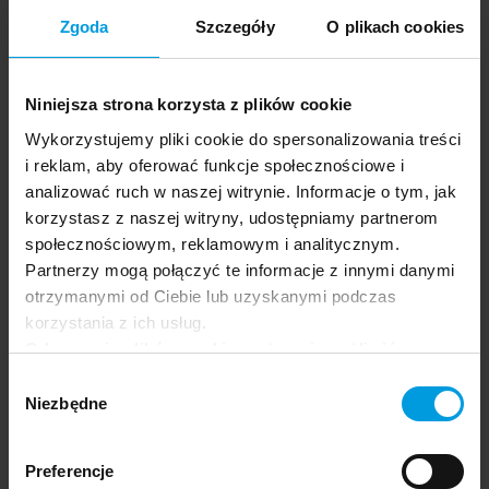
Grupa docelowa:
Zgoda
Szczegóły
O plikach cookies
General
Employers
Journalists
Dowiedz się więcej
Niniejsza strona korzysta z plików cookie
The Human Side of Business
Wykorzystujemy pliki cookie do spersonalizowania treści
i reklam, aby oferować funkcje społecznościowe i
analizować ruch w naszej witrynie. Informacje o tym, jak
korzystasz z naszej witryny, udostępniamy partnerom
społecznościowym, reklamowym i analitycznym.
Partnerzy mogą połączyć te informacje z innymi danymi
otrzymanymi od Ciebie lub uzyskanymi podczas
korzystania z ich usług.
Festival app.
Odrzucenie plików cookie może uniemożliwić
korzystanie z niektórych funkcjonalności
Wybór
oferowanych na naszej stronie, w tym m.in. z
Niezbędne
zgody
formularzy.
Preferencje