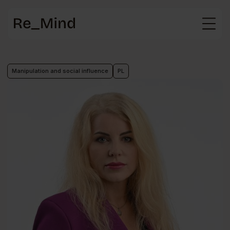
Main
page
Manipulation and social influence
PL