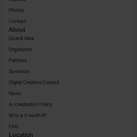
Page
News
Photos
Page
Zdjęcia
Contact
Contact
About
Page
Goal & Idea
Event
Organizers
Page
Organizers
Partners
Page
Partners
Sponsors
Page
Sponsors
Digital Creators Council
Page
Re_Mind
News
Digital
Reports
Creators
Accreditation Policy
Council
Accreditation
Why is it worth it?
Policy
Why
FAQ
It's
FAQ
Worth
Location