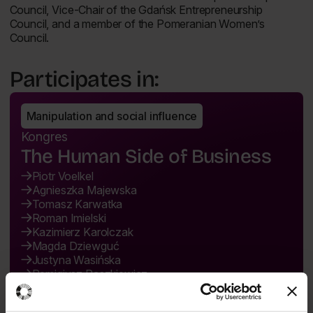
Council, Vice-Chair of the Gdańsk Entrepreneurship
Council, and a member of the Pomeranian Women’s
Council.
Participates in:
Manipulation and social influence
Kongres
The Human Side of Business
Piotr Voelkel
Agnieszka Majewska
Tomasz Karwatka
Roman Imielski
Kazimierz Karolczak
Magda Dziewguć
Justyna Wasińska
Remigiusz Paszkiewicz
15:30 - 16:30
23.06.2026