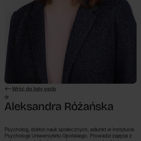
Wróć do listy osób
Wróć
do
dr
listy
Aleksandra Różańska
osób
Psycholog, doktor nauk społecznych, adiunkt w Instytucie
Psychologii Uniwersytetu Opolskiego. Prowadzi zajęcia z