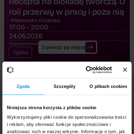
Recepta na blokadę twórczą. O
roli przerwy w pracy i poza nią
Aleksandra Różańska
17:00 - 20:00
24.06.2026
Grupa docelowa:
Dowiedz się więcej
Recepta na blokadę twórczą. O roli przer
Ogólna
Zgoda
Szczegóły
O plikach cookies
Niniejsza strona korzysta z plików cookie
Aplikacja festiwalu.
Wykorzystujemy pliki cookie do spersonalizowania treści
i reklam, aby oferować funkcje społecznościowe i
analizować ruch w naszej witrynie. Informacje o tym, jak