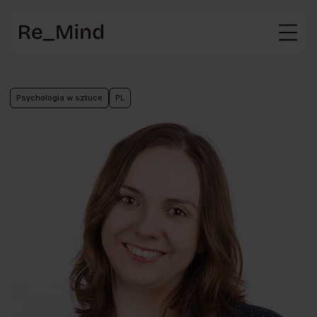
Strona
główna
Psychologia w sztuce
PL