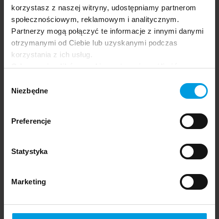
korzystasz z naszej witryny, udostępniamy partnerom
społecznościowym, reklamowym i analitycznym.
Partnerzy mogą połączyć te informacje z innymi danymi
otrzymanymi od Ciebie lub uzyskanymi podczas
korzystania z ich usług.
Odrzucenie plików cookie może uniemożliwić
korzystanie z niektórych funkcjonalności
Wybór
oferowanych na naszej stronie, w tym m.in. z
Niezbędne
zgody
formularzy.
Preferencje
Statystyka
Marketing