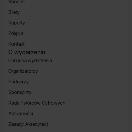
Koncert
mówcy
Koncert
Bilety
Strona
Raporty
Bilety
Raporty
Zdjęcia
Zdjęcia
Kontakt
Strona
O wydarzeniu
Kontakt
Cel i idea wydarzenia
Strona
Organizatorzy
o
Strona
wydarzeniu
Partnerzy
Organizatorzy
Strona
Sponsorzy
Partnerzy
Strona
Rada Twórców Cyfrowych
Sponsorzy
Rada
Aktualności
Twórców
Aktualności
Cyfrowych
Zasady Akredytacji
Re_Mind
Zasady