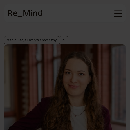
Strona
główna
Manipulacja i wpływ społeczny
PL