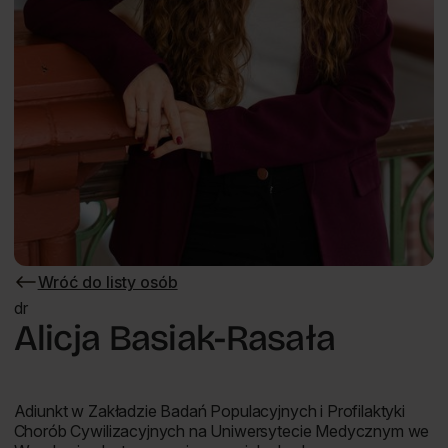
Wróć do listy osób
Wróć
do
dr
listy
Alicja Basiak-Rasała
osób
Adiunkt w Zakładzie Badań Populacyjnych i Profilaktyki
Chorób Cywilizacyjnych na Uniwersytecie Medycznym we