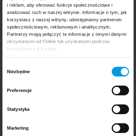
i reklam, aby oferować funkcje społecznościowe i
Aplikacja festiwalu.
analizować ruch w naszej witrynie. Informacje o tym, jak
korzystasz z naszej witryny, udostępniamy partnerom
społecznościowym, reklamowym i analitycznym.
Partnerzy mogą połączyć te informacje z innymi danymi
otrzymanymi od Ciebie lub uzyskanymi podczas
korzystania z ich usług.
Odrzucenie plików cookie może uniemożliwić
korzystanie z niektórych funkcjonalności
Wybór
oferowanych na naszej stronie, w tym m.in. z
Niezbędne
zgody
formularzy.
Preferencje
Statystyka
Marketing