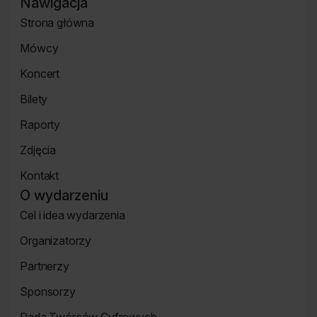
Kongresu
Nawigacja
na
na
na
na
Agendy
Instagramie
Facebooku
Linkedin
Flickr
Strona główna
Festiwalu
Strona
Mówcy
główna
Strona
Koncert
mówcy
Koncert
Bilety
Strona
Raporty
Bilety
Raporty
Zdjęcia
Zdjęcia
Kontakt
Strona
O wydarzeniu
Kontakt
Cel i idea wydarzenia
Strona
Organizatorzy
o
Strona
wydarzeniu
Partnerzy
Organizatorzy
Strona
Sponsorzy
Partnerzy
Strona