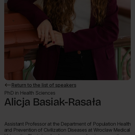
Return to the list of speakers
Return
to
PhD in Health Sciences
the
Alicja Basiak-Rasała
list
of
speakers
Assistant Professor at the Department of Population Health
and Prevention of Civilization Diseases at Wroclaw Medical