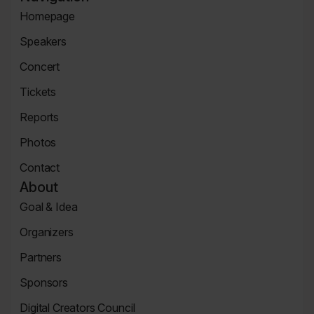
Agenda
Instagramie
Facebooku
Linkedin
Flickr
Homepage
Page
Homepage
Speakers
Speaker
Concert
Page
Concert
Tickets
Tickets
Reports
Page
News
Photos
Page
Zdjęcia
Contact
Contact
About
Page
Goal & Idea
Event
Organizers
Page
Organizers
Partners
Page
Partners
Sponsors
Page
Sponsors
Digital Creators Council
Page