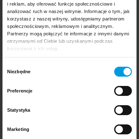
i reklam, aby oferować funkcje społecznościowe i
Festival app.
analizować ruch w naszej witrynie. Informacje o tym, jak
korzystasz z naszej witryny, udostępniamy partnerom
społecznościowym, reklamowym i analitycznym.
Partnerzy mogą połączyć te informacje z innymi danymi
otrzymanymi od Ciebie lub uzyskanymi podczas
korzystania z ich usług.
Odrzucenie plików cookie może uniemożliwić
korzystanie z niektórych funkcjonalności
Wybór
oferowanych na naszej stronie, w tym m.in. z
Niezbędne
zgody
formularzy.
Preferencje
Statystyka
Marketing