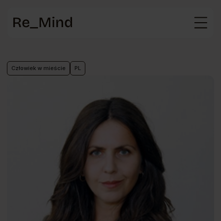
Strona
główna
Człowiek w mieście
PL