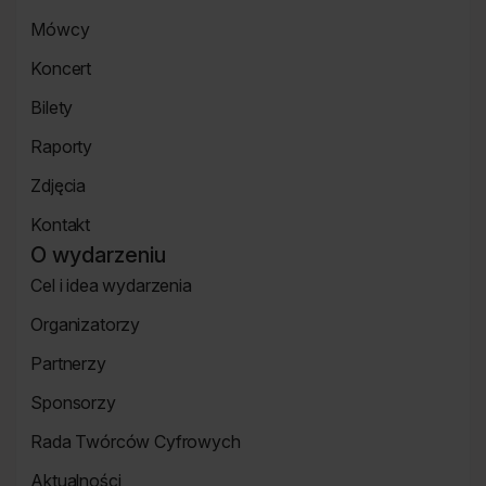
Strona
Mówcy
główna
Strona
Koncert
mówcy
Koncert
Bilety
Strona
Raporty
Bilety
Raporty
Zdjęcia
Zdjęcia
Kontakt
Strona
O wydarzeniu
Kontakt
Cel i idea wydarzenia
Strona
Organizatorzy
o
Strona
wydarzeniu
Partnerzy
Organizatorzy
Strona
Sponsorzy
Partnerzy
Strona
Rada Twórców Cyfrowych
Sponsorzy
Rada
Aktualności
Twórców