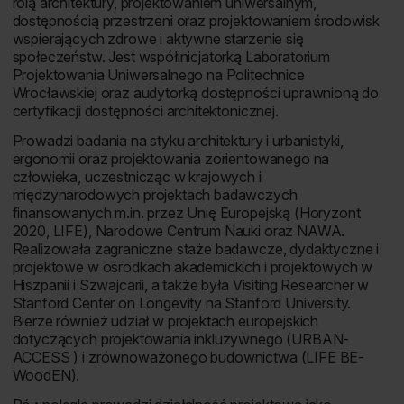
rolą architektury, projektowaniem uniwersalnym,
dostępnością przestrzeni oraz projektowaniem środowisk
wspierających zdrowe i aktywne starzenie się
społeczeństw. Jest współinicjatorką Laboratorium
Projektowania Uniwersalnego na Politechnice
Wrocławskiej oraz audytorką dostępności uprawnioną do
certyfikacji dostępności architektonicznej.
Prowadzi badania na styku architektury i urbanistyki,
ergonomii oraz projektowania zorientowanego na
człowieka, uczestnicząc w krajowych i
międzynarodowych projektach badawczych
finansowanych m.in. przez Unię Europejską (Horyzont
2020, LIFE), Narodowe Centrum Nauki oraz NAWA.
Realizowała zagraniczne staże badawcze, dydaktyczne i
projektowe w ośrodkach akademickich i projektowych w
Hiszpanii i Szwajcarii, a także była Visiting Researcher w
Stanford Center on Longevity na Stanford University.
Bierze również udział w projektach europejskich
dotyczących projektowania inkluzywnego (URBAN-
ACCESS ) i zrównoważonego budownictwa (LIFE BE-
WoodEN).