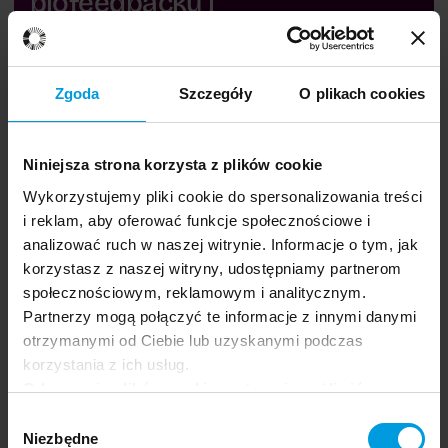
biofeedbacku i
neuroarchitektury
Anna Miśniakiewicz
Magdalena Wąsowicz
Zgoda
Szczegóły
O plikach cookies
Anna Berbesz-Wyrodek
Patryk Knapczyk
13:00 - 14:00
Niniejsza strona korzysta z plików cookie
24.06.2026
Wykorzystujemy pliki cookie do spersonalizowania treści
Grupa docelowa:
Dowiedz się więcej
i reklam, aby oferować funkcje społecznościowe i
Miasto sprzyjające regeneracji: prototy
Ogólna
analizować ruch w naszej witrynie. Informacje o tym, jak
korzystasz z naszej witryny, udostępniamy partnerom
społecznościowym, reklamowym i analitycznym.
Partnerzy mogą połączyć te informacje z innymi danymi
otrzymanymi od Ciebie lub uzyskanymi podczas
korzystania z ich usług.
Odrzucenie plików cookie może uniemożliwić
korzystanie z niektórych funkcjonalności
Wybór
oferowanych na naszej stronie, w tym m.in. z
Niezbędne
zgody