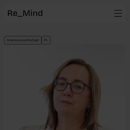
Strona
główna
Granice psychologii
PL