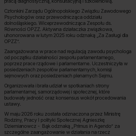
pracą diagnostyczną, konsultacyjną i szkoleniową.
Członkini Zarządu Ogólnopolskiego Związku Zawodowego
Psychologów oraz przewodnicząca oddziału
dolnośląskiego. Wiceprzewodnicząca Zespołu ds.
Równości OPZZ. Aktywna działaczka związkowa,
uhonorowana w lutym 2025 roku odznaką „Za Zasługi dla
OPZZ”.
Zaangażowana w prace nad regulacją zawodu psychologa
od początku działalności zespołu parlamentarnego,
poprzez prace rządowe i parlamentarne. Uczestniczyła w
posiedzeniach zespołów parlamentarnych, komisji
sejmowych oraz posiedzeniach plenarnych Sejmu.
Organizowała i brała udział w spotkaniach strony
parlamentarnej, samorządowej i społecznej, które
budowały jedność oraz konsensus wokół procedowania
ustawy.
W maju 2026 roku została odznaczona przez Ministrę
Rodziny, Pracy I polityki Społecznej Agnieszkę
Dziemianowcz - Bąk odznaką „Primus in Agendo” za
szczególne zaangażowanie w działania na rzecz