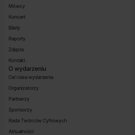
Strona
Mówcy
główna
Strona
Koncert
mówcy
Koncert
Bilety
Strona
Raporty
Bilety
Raporty
Zdjęcia
Zdjęcia
Kontakt
Strona
O wydarzeniu
Kontakt
Cel i idea wydarzenia
Strona
Organizatorzy
o
Strona
wydarzeniu
Partnerzy
Organizatorzy
Strona
Sponsorzy
Partnerzy
Strona
Rada Twórców Cyfrowych
Sponsorzy
Rada
Aktualności
Twórców