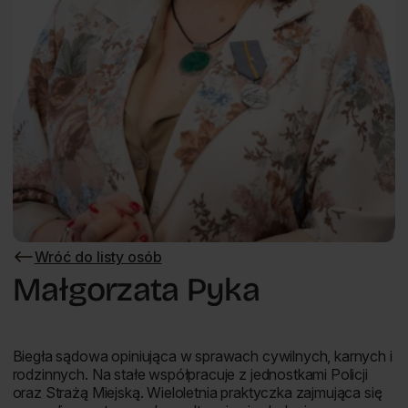
Wróć do listy osób
Wróć
do
Małgorzata Pyka
listy
osób
Biegła sądowa opiniująca w sprawach cywilnych, karnych i
rodzinnych. Na stałe współpracuje z jednostkami Policji
oraz Strażą Miejską. Wieloletnia praktyczka zajmująca się