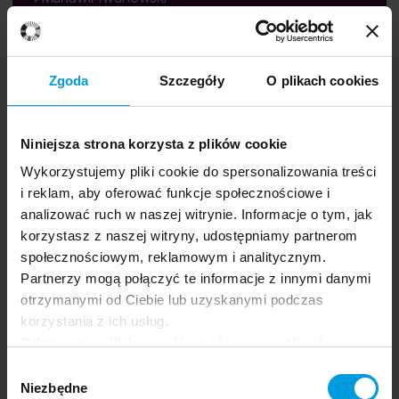
Julita Koszur
Anna Czerniak
12:30 - 14:00
23.06.2026
Zgoda
Szczegóły
O plikach cookies
Grupa docelowa:
Psycholodzy
Politycy
Psychoterapeuci
Niniejsza strona korzysta z plików cookie
Studenci
Wykorzystujemy pliki cookie do spersonalizowania treści
i reklam, aby oferować funkcje społecznościowe i
Dowiedz się więcej
Kształcenie psychologów w Polsce 2019–2026: ścieżk
analizować ruch w naszej witrynie. Informacje o tym, jak
korzystasz z naszej witryny, udostępniamy partnerom
społecznościowym, reklamowym i analitycznym.
Partnerzy mogą połączyć te informacje z innymi danymi
otrzymanymi od Ciebie lub uzyskanymi podczas
korzystania z ich usług.
Odrzucenie plików cookie może uniemożliwić
korzystanie z niektórych funkcjonalności
Wybór
oferowanych na naszej stronie, w tym m.in. z
Niezbędne
zgody