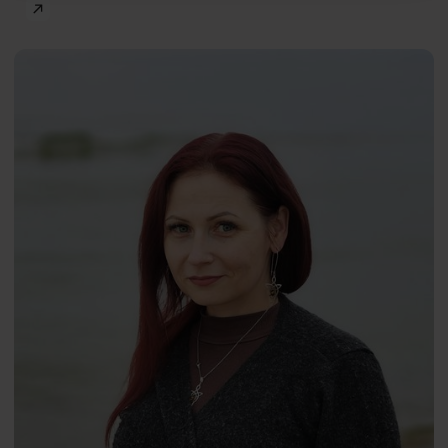
Zdrowie psychiczne
Maria
PL
Brodzikowska
dr
Katarzyna Grunt-Mejer