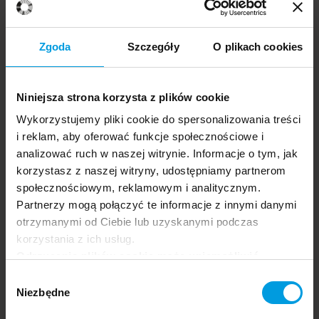
Zgoda
Szczegóły
O plikach cookies
Niniejsza strona korzysta z plików cookie
Wykorzystujemy pliki cookie do spersonalizowania treści
i reklam, aby oferować funkcje społecznościowe i
analizować ruch w naszej witrynie. Informacje o tym, jak
korzystasz z naszej witryny, udostępniamy partnerom
społecznościowym, reklamowym i analitycznym.
Partnerzy mogą połączyć te informacje z innymi danymi
otrzymanymi od Ciebie lub uzyskanymi podczas
Rodzina i relacje romantyczne
Zdrowie psychiczne
Katarzyna
PL
korzystania z ich usług.
Grunt-
Odrzucenie plików cookie może uniemożliwić
Mejer
korzystanie z niektórych funkcjonalności
Wybór
oferowanych na naszej stronie, w tym m.in. z
Niezbędne
zgody
formularzy.