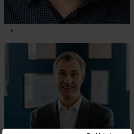
Zdrowie psychiczne
Michał
PL
Lew-
Starowicz
prof.
Mateusz Gola