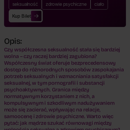
seksualność
zdrowie psychiczne
ciało
Kup Bilet
Kup Bilet
Opis:
Czy współczesna seksualność stała się bardziej
wolna – czy raczej bardziej zagubiona?
Współczesny świat oferuje bezprecedensowy
dostęp do różnorodnych sposobów zaspokajania
potrzeb seksualnych i wzmacniania satysfakcji
seksualnej, w tym pornografii i substancji
psychoaktywnych. Granica między
normatywnym korzystaniem z nich, a
kompulsywnym i szkodliwym nadużywaniem
może się zacierać, wpływając na relacje,
samoocenę i zdrowie psychiczne. Warto więc
pytać: jak mądrze szukać równowagi między
wolnością seksualną a zdrowiem psychicznym?