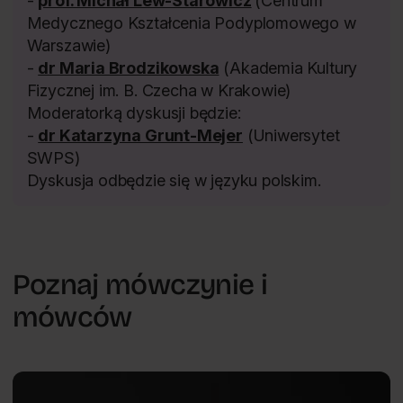
-
prof. Michał Lew-Starowicz
(Centrum
Medycznego Kształcenia Podyplomowego w
Warszawie)
-
dr Maria Brodzikowska
(Akademia Kultury
Fizycznej im. B. Czecha w Krakowie)
Moderatorką dyskusji będzie:
-
dr Katarzyna Grunt-Mejer
(Uniwersytet
SWPS)
Dyskusja odbędzie się w języku polskim.
Poznaj mówczynie i
mówców
Zdrowie psychiczne
Mateusz
PL
Gola