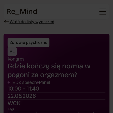
Strona
główna
Wróć do listy wydarzeń
Wróć
do
listy
wydarzeń
Zdrowie psychiczne
PL
Kongres
Gdzie kończy się norma w
pogoni za orgazmem?
TEDx speech
Panel
10:00 - 11:40
22.06.2026
WCK
Tagi: