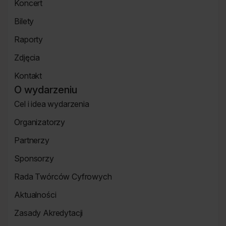
Koncert
mówcy
Koncert
Bilety
Strona
Raporty
Bilety
Raporty
Zdjęcia
Zdjęcia
Kontakt
Strona
O wydarzeniu
Kontakt
Cel i idea wydarzenia
Strona
Organizatorzy
o
Strona
wydarzeniu
Partnerzy
Organizatorzy
Strona
Sponsorzy
Partnerzy
Strona
Rada Twórców Cyfrowych
Sponsorzy
Rada
Aktualności
Twórców
Aktualności
Cyfrowych
Zasady Akredytacji
Re_Mind
Zasady