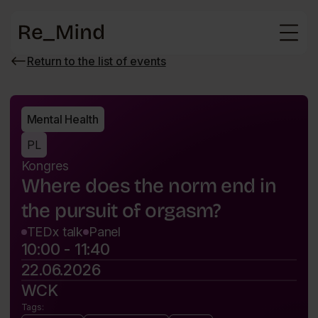
Main
page
Return to the list of events
Wróć
do
listy
wydarzeń
Mental Health
PL
Kongres
Where does the norm end in
the pursuit of orgasm?
TEDx talk
Panel
10:00 - 11:40
22.06.2026
WCK
Tags: