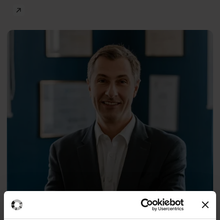
Mental Health
Michał
PL
Lew-
Starowicz
Professor
Mateusz Gola