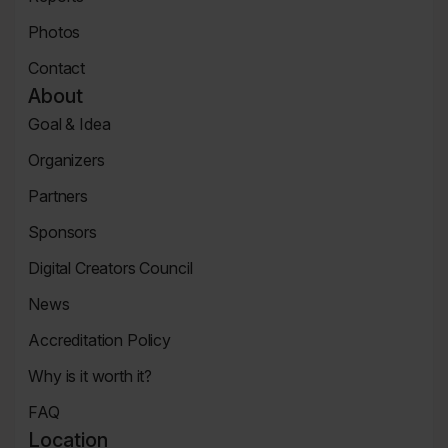
News
Photos
Page
Zdjęcia
Contact
Contact
About
Page
Goal & Idea
Event
Organizers
Page
Organizers
Partners
Page
Partners
Sponsors
Page
Sponsors
Digital Creators Council
Page
Re_Mind
News
Digital
Reports
Creators
Accreditation Policy
Council
Accreditation
Why is it worth it?
Policy
Why
FAQ
It's
FAQ
Worth
Location