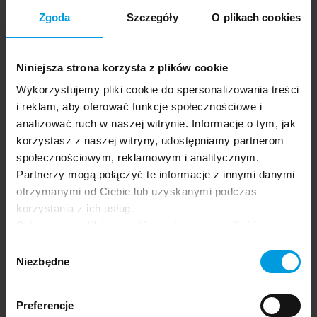
Zgoda
Szczegóły
O plikach cookies
Niniejsza strona korzysta z plików cookie
Wykorzystujemy pliki cookie do spersonalizowania treści
i reklam, aby oferować funkcje społecznościowe i
analizować ruch w naszej witrynie. Informacje o tym, jak
korzystasz z naszej witryny, udostępniamy partnerom
społecznościowym, reklamowym i analitycznym.
Family and romantic relationships
Mental Health
Katarzyna
Partnerzy mogą połączyć te informacje z innymi danymi
PL
Grunt-
otrzymanymi od Ciebie lub uzyskanymi podczas
Mejer
korzystania z ich usług.
Odrzucenie plików cookie może uniemożliwić
korzystanie z niektórych funkcjonalności
Wybór
oferowanych na naszej stronie, w tym m.in. z
Niezbędne
zgody
formularzy.
Preferencje