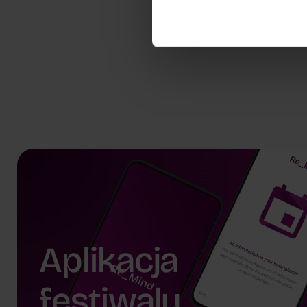
dr
Jennifer Hall
dr
Anastasi
Aplikacja
festiwalu.