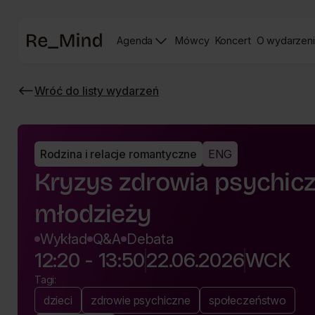
Strona
Agenda
Mówcy
Koncert
O wydarzen
główna
Strona
Strona
prelegentów
Koncertu
Wróć do listy wydarzeń
Re_mind
Wróć
do
listy
wydarzeń
Rodzina i relacje romantyczne
ENG
Kryzys zdrowia psychiczn
młodzieży
Wykład
Q&A
Debata
12:20 - 13:50
22.06.2026
WCK
Tagi:
dzieci
zdrowie psychiczne
społeczeństwo