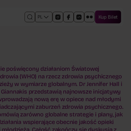
Kup Bilet
PL
Kup Bilet
Otwórz
Linki
Otwórz
Otwórz
Otwórz
Otwórz
wyszukiwarkę
do
w
w
w
w
mediów
nowym
nowym
nowym
nowym
społecznościowych
oknie
oknie
oknie
oknie
wydarzenia
profil
profil
profil
profil
wydarzenia
wydarzenia
wydarzenia
wydarzenia
na
na
na
na
Instagramie
Facebooku
Linkedin
Flickr
ie poświęcony działaniom Światowej
Zdrowia (WHO) na rzecz zdrowia psychicznego
dzieży w wymiarze globalnym. Dr Jennifer Hall i
 Giannakis przedstawią najnowsze inicjatywy
wprowadzają nową erę w opiece nad młodymi
iadczającymi zaburzeń zdrowia psychicznego.
omówią zarówno globalne strategie i plany, jak
działania wspierające obecnie jakość opieki
i młodzieżą. Całość zakończy się dyskusją z