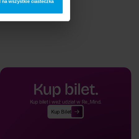
 na wszystkie ciasteczka
ak
Kup bilet.
Kup bilet i weź udział w Re_Mind.
Kup Bilet
Kup Bilet