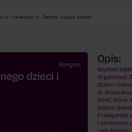
iu
Lokalizacja
Raporty
Zdjęcia
Kontakt
Raporty
Zdjęcia
Strona
Kontaktu
Opis:
Kongres
Wykład będz
ego dzieci i
Organizacji 
dzieci i mło
dr Anastasia
WHO, które 
ludźmi dośw
Prelegentki 
i konkretne 
nad dziećmi 