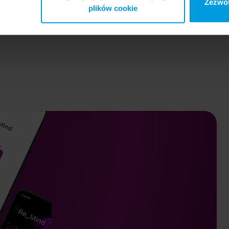
Zezwól
plików cookie
a Giannaki
Wiktoria Jędroszkowi