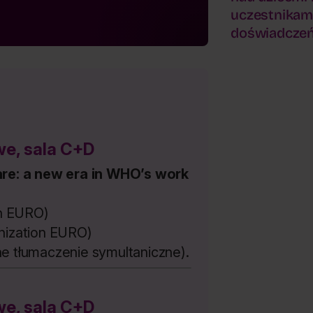
uczestnikam
doświadczeń 
e, sala C+D
are: a new era in WHO’s work
on EURO)
nization EURO)
e tłumaczenie symultaniczne).
e, sala C+D