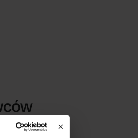
ówców
romantyczne
je...