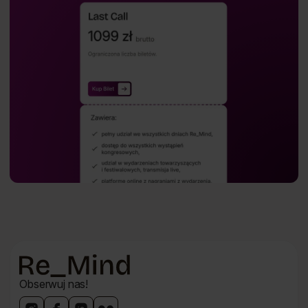
Dolna
Obserwuj nas!
nawigacja