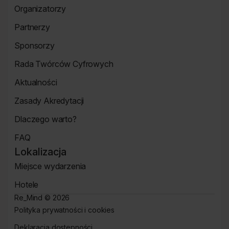
Strona
Organizatorzy
o
Strona
wydarzeniu
Partnerzy
Organizatorzy
Strona
Sponsorzy
Partnerzy
Strona
Rada Twórców Cyfrowych
Sponsorzy
Rada
Aktualności
Twórców
Aktualności
Cyfrowych
Zasady Akredytacji
Re_Mind
Zasady
Dlaczego warto?
Akredytacji
Strona
FAQ
Dlaczego
Strona
warto?
Lokalizacja
FAQ
Miejsce wydarzenia
Strona
Hotele
Lokalizacja
Hotele
Re_Mind ©
2026
Polityka prywatności i cookies
Strona
Deklaracja dostępności