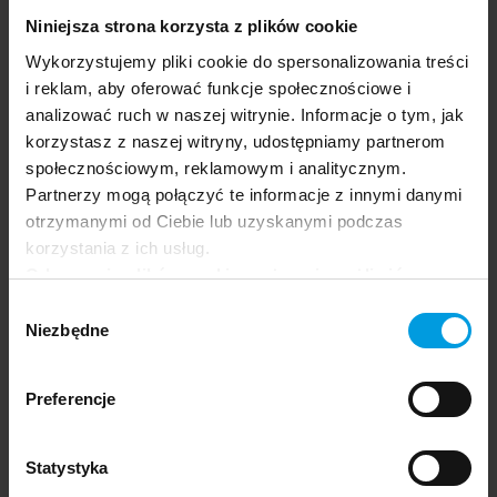
Niniejsza strona korzysta z plików cookie
Wykorzystujemy pliki cookie do spersonalizowania treści
i reklam, aby oferować funkcje społecznościowe i
Człowiek w mieście
Psychologia w służbie planecie
analizować ruch w naszej witrynie. Informacje o tym, jak
Michał
PL
Jaśkiewicz
korzystasz z naszej witryny, udostępniamy partnerom
społecznościowym, reklamowym i analitycznym.
Partnerzy mogą połączyć te informacje z innymi danymi
otrzymanymi od Ciebie lub uzyskanymi podczas
korzystania z ich usług.
Odrzucenie plików cookie może uniemożliwić
korzystanie z niektórych funkcjonalności
Wybór
oferowanych na naszej stronie, w tym m.in. z
Niezbędne
zgody
formularzy.
dr
Lawrence D. Frank
Preferencje
Statystyka