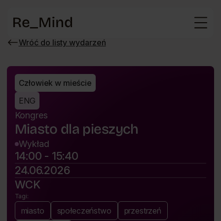
Strona
główna
Wróć do listy wydarzeń
Wróć
do
listy
wydarzeń
Człowiek w mieście
ENG
Kongres
Miasto dla pieszych
Wykład
14:00 - 15:40
24.06.2026
WCK
Tagi:
miasto
społeczeństwo
przestrzeń