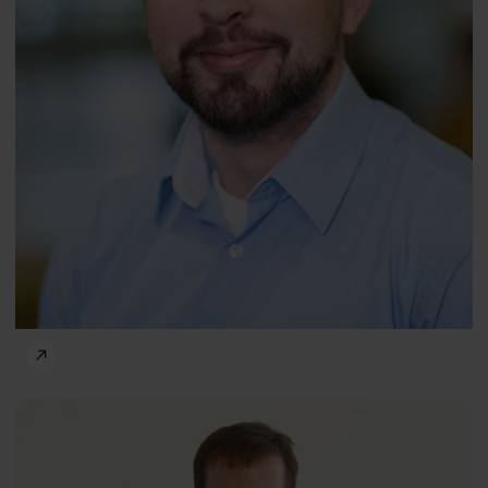
Człowiek w mieście
Lawrence
ENG
D.
Frank