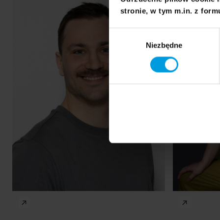
Konecki
Flis
stronie, w tym m.in. z form
Wybór
Niezbędne
zgody
prof.
Natasza
Jacek Masłowski
Berezec