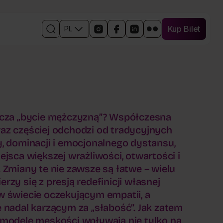
Kup Bilet
PL
Kup Bilet
Otwórz
Linki
Otwórz
Otwórz
Otwórz
Otwórz
wyszukiwarkę
do
w
w
w
w
mediów
nowym
nowym
nowym
nowym
społecznościowych
oknie
oknie
oknie
oknie
wydarzenia
profil
profil
profil
profil
wydarzenia
wydarzenia
wydarzenia
wydarzenia
na
na
na
na
Instagramie
Facebooku
Linkedin
Flickr
acza „bycie mężczyzną”? Współczesna
az częściej odchodzi od tradycyjnych
, dominacji i emocjonalnego dystansu,
ejsca większej wrażliwości, otwartości i
 Zmiany te nie zawsze są łatwe – wielu
rzy się z presją redefinicji własnej
 świecie oczekującym empatii, a
 nadal karzącym za „słabość”. Jak zatem
 modele męskości wpływają nie tylko na