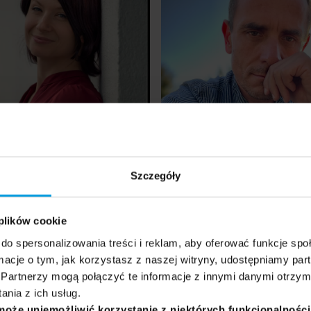
Szczegóły
 plików cookie
do spersonalizowania treści i reklam, aby oferować funkcje sp
ychologii
ychologii – dobrostan i szczęście
ormacje o tym, jak korzystasz z naszej witryny, udostępniamy p
Partnerzy mogą połączyć te informacje z innymi danymi otrzym
nia z ich usług.
s...
Siła psychologii...
może uniemożliwić korzystanie z niektórych funkcjonalnośc