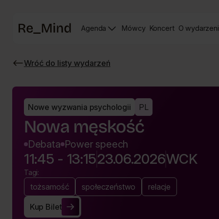
Strona
Agenda
Mówcy
Koncert
O wydarzen
główna
Strona
Strona
prelegentów
Koncertu
Wróć do listy wydarzeń
Re_mind
Wróć
do
listy
wydarzeń
Nowe wyzwania psychologii
PL
Nowa męskość
Debata
Power speech
11:45 - 13:15
23.06.2026
WCK
Tagi:
tożsamość
społeczeństwo
relacje
Kup Bilet
Kup Bilet