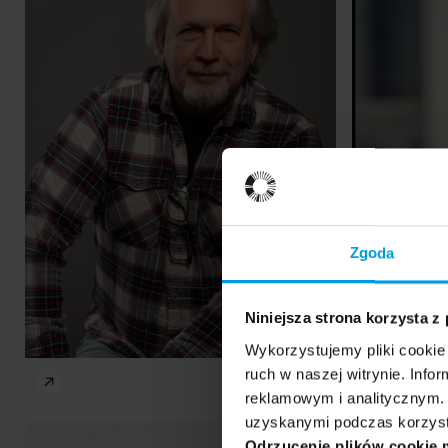
Zgoda
Niniejsza strona korzysta z
Wykorzystujemy pliki cookie 
owe wyzwania psychologii
Nowe wyzwania ps
Siła ps
ruch w naszej witrynie. Inf
reklamowym i analitycznym. 
uzyskanymi podczas korzysta
New challenges...
New challenge
Robert
Joanna
PL
PL
Odrzucenie plików cookie 