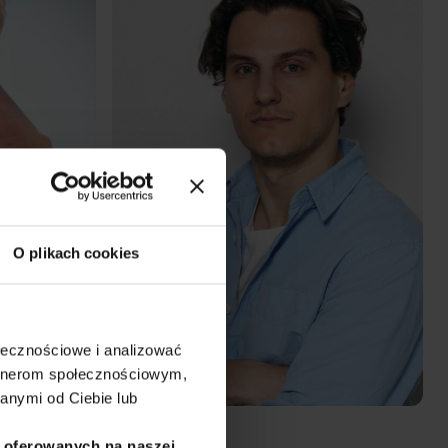
O plikach cookies
ołecznościowe i analizować
artnerom społecznościowym,
anymi od Ciebie lub
i oferowanych na naszej