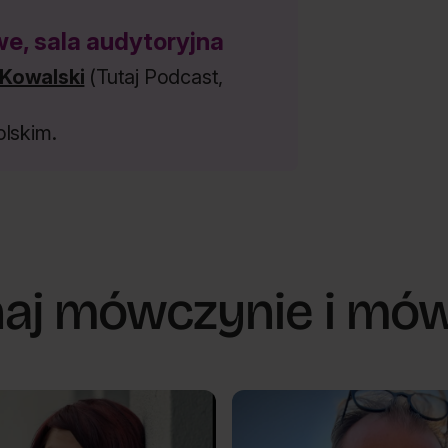
, sala audytoryjna
Kowalski
(Tutaj Podcast,
lskim.
aj mówczynie i m
ychologii
Nowe wyzwania psychologii
s...
New challenges...
Wojciech
PL
-
Śmieja