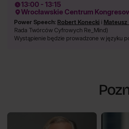
13:00 - 13:15
Wrocławskie Centrum Kongresowe
Power Speech:
Robert Konecki
i
Mateusz 
Rada Twórców Cyfrowych Re_Mind)
Wystąpienie będzie prowadzone w języku po
Pozn
owe wyzwania psychologii
Nowe wyzwania ps
New challenges...
New challenge
Jacek
Natasza
PL
PL
Masłowski
Kosakowska
Berezecka