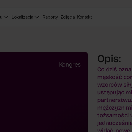
iu
Lokalizacja
Raporty
Zdjęcia
Kontakt
Raporty
Zdjęcia
Strona
Kontaktu
Opis:
Kongres
Co dziś ozn
męskość cor
wzorców siły
ustępując mi
partnerstwu.
mężczyzn mie
tożsamości w
jednocześnie
widać, nowe