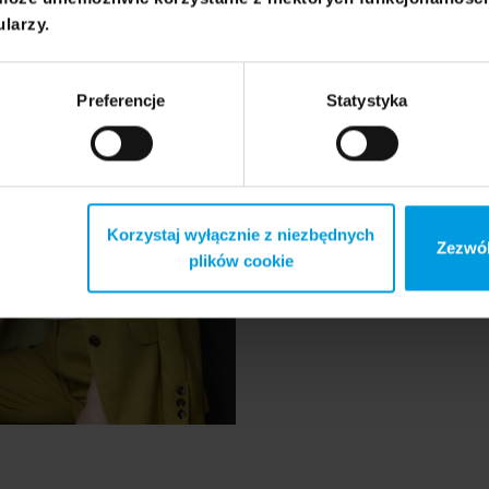
ularzy.
Preferencje
Statystyka
 Kosakowska-
prof.
ka
Wojciech Śmieja
Korzystaj wyłącznie z niezbędnych
Zezwól
plików cookie