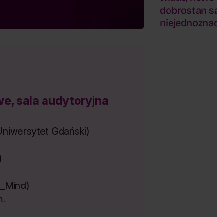
dobrostan sa
niejednozna
, sala audytoryjna
Uniwersytet Gdański)
)
_Mind)
m.