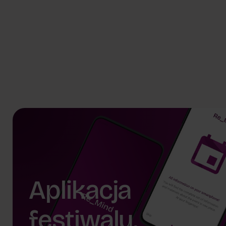
Robert Konecki
Joanna F
Aplikacja
festiwalu.