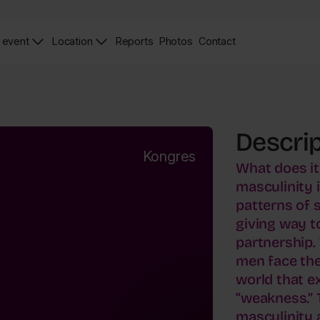
 event
Location
Reports
Photos
Contact
News
Zdjęcia
Contact
Page
Page
Descrip
Kongres
What does i
masculinity 
patterns of 
giving way t
partnership.
men face the
world that e
“weakness.” 
masculinity 