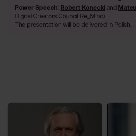
Power Speech:
Robert Konecki
and
Mateu
Digital Creators Council Re_Mind)
The presentation will be delivered in Polish.
New challenges
New challen
New challenges...
New challenge
Jacek
Natasza
PL
PL
Masłowski
Kosakowska
Berezecka