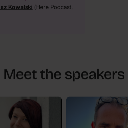
sz Kowalski
(Here Podcast,
Meet the speakers
ges
New challenges
s...
New challenges...
Wojciech
PL
-
Śmieja