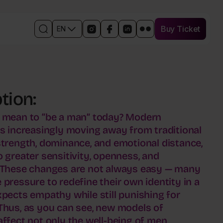
Buy Ticket
EN
Buy Ticket
Open
Links
Open
Open
Open
Otwórz
the
to
in
the
the
w
search
social
a
Facebook
event
nowym
engine
media
new
event
profile
oknie
events
window
profile
on
profil
the
in
LinkedIn
wydarzenia
tion:
event
a
in
na
profile
new
a
Flickr
on
window
new
t mean to “be a man” today? Modern
Instagram
window
is increasingly moving away from traditional
strength, dominance, and emotional distance,
o greater sensitivity, openness, and
 These changes are not always easy — many
 pressure to redefine their own identity in a
xpects empathy while still punishing for
Thus, as you can see, new models of
affect not only the well-being of men