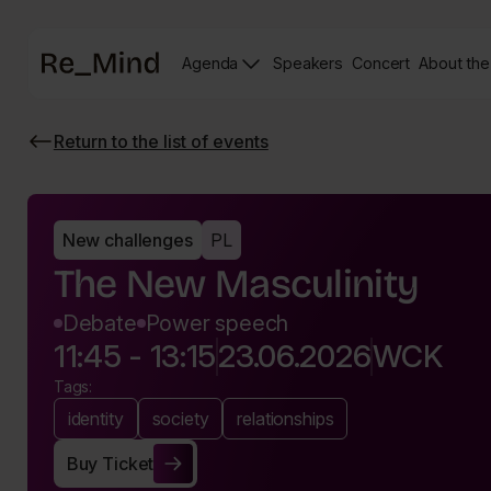
Main
Agenda
Speakers
Concert
About the
page
Speakers
Re_mind
page
Concert
Return to the list of events
Page
Wróć
do
listy
wydarzeń
New challenges
PL
The New Masculinity
Debate
Power speech
11:45 - 13:15
23.06.2026
WCK
Tags:
identity
society
relationships
Buy Ticket
Buy Ticket