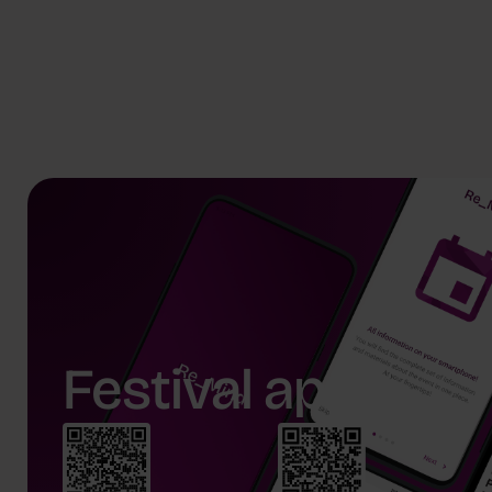
Robert Konecki
Joanna F
Festival app.