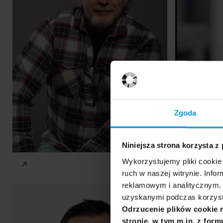
Zgoda
The
Niniejsza strona korzysta z
New challenges
New challen
Wykorzystujemy pliki cookie 
ruch w naszej witrynie. Inf
New challenges...
New challenge
reklamowym i analitycznym. 
Robert
Joanna
PL
PL
uzyskanymi podczas korzysta
Konecki
Flis
Odrzucenie plików cookie 
stronie, w tym m.in. z form