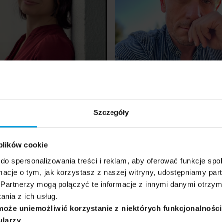
Szczegóły
 Power of Psychology — Well-Being
 plików cookie
ges
and Happiness
do spersonalizowania treści i reklam, aby oferować funkcje sp
ormacje o tym, jak korzystasz z naszej witryny, udostępniamy p
s...
The power of psychology...
Partnerzy mogą połączyć te informacje z innymi danymi otrzym
nia z ich usług.
może uniemożliwić korzystanie z niektórych funkcjonalnośc
ularzy.