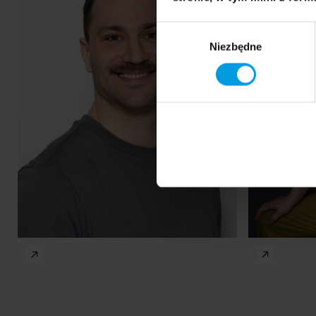
Wybór
Professor
Niezbędne
zgody
Natasza
Jacek Masłowski
Berezec