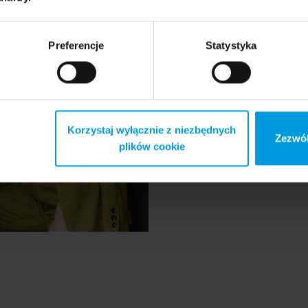
Preferencje
Statystyka
 Kosakowska-
Professor
ka
Wojciech Śmieja
Korzystaj wyłącznie z niezbędnych
Zezwól
plików cookie