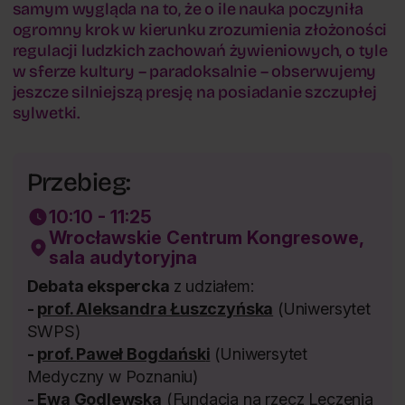
samym wygląda na to, że o ile nauka poczyniła
ogromny krok w kierunku zrozumienia złożoności
regulacji ludzkich zachowań żywieniowych, o tyle
w sferze kultury – paradoksalnie – obserwujemy
jeszcze silniejszą presję na posiadanie szczupłej
sylwetki.
Przebieg:
10:10 - 11:25
Wrocławskie Centrum Kongresowe,
sala audytoryjna
Debata ekspercka
z udziałem:
-
prof. Aleksandra Łuszczyńska
(Uniwersytet
SWPS)
-
prof.
Paweł Bogdańsk
i
(Uniwersytet
Medyczny w Poznaniu)
-
Ewa Godlewska
(Fundacja na rzecz Leczenia