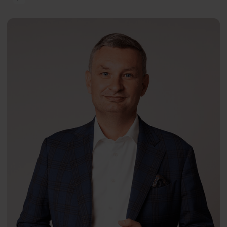
Nowe wyzwania psychologii
Paweł
PL
Bogdański
prof.
Aleksandra Łuszczyńska