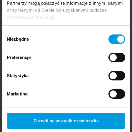
prof.
Partnerzy mogą połączyć te informacje z innymi danymi
Paweł Bogdański
otrzymanymi od Ciebie lub uzyskanymi podczas
korzystania z ich usług.
Odrzucenie plików cookie może uniemożliwić
korzystanie z niektórych funkcjonalności
Wybór
oferowanych na naszej stronie, w tym m.in. z
Niezbędne
zgody
formularzy.
Preferencje
Statystyka
Marketing
Nowe wyzwania psychologii
Siła psychologii – dobrostan i szczęście
Karolina
PL
Zezwól na wszystkie ciasteczka
Świdrak