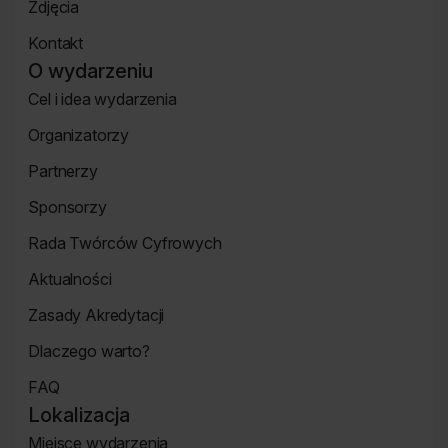
Zdjęcia
Zdjęcia
Kontakt
Strona
O wydarzeniu
Kontakt
Cel i idea wydarzenia
Strona
Organizatorzy
o
Strona
wydarzeniu
Partnerzy
Organizatorzy
Strona
Sponsorzy
Partnerzy
Strona
Rada Twórców Cyfrowych
Sponsorzy
Rada
Aktualności
Twórców
Aktualności
Cyfrowych
Zasady Akredytacji
Re_Mind
Zasady
Dlaczego warto?
Akredytacji
Strona
FAQ
Dlaczego
Strona
warto?
Lokalizacja
FAQ
Miejsce wydarzenia