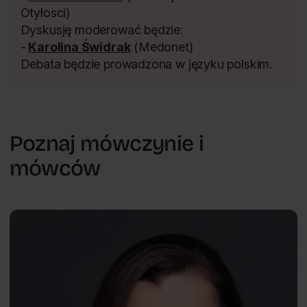
Otyłosci)
Dyskusję moderować będzie:
-
Karolina Świdrak
(Medonet)
Debata będzie prowadzona w języku polskim.
Poznaj mówczynie i
mówców
Nowe wyzwania psychologii
Aleksandra
PL
Łuszczyńska