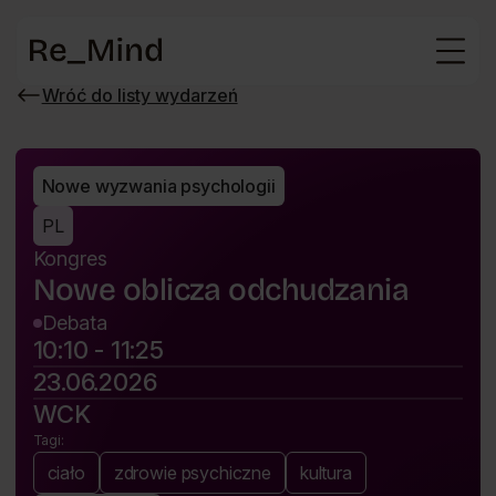
Strona
główna
Wróć do listy wydarzeń
Wróć
do
listy
wydarzeń
Nowe wyzwania psychologii
PL
Kongres
Nowe oblicza odchudzania
Debata
10:10 - 11:25
23.06.2026
WCK
Tagi:
ciało
zdrowie psychiczne
kultura