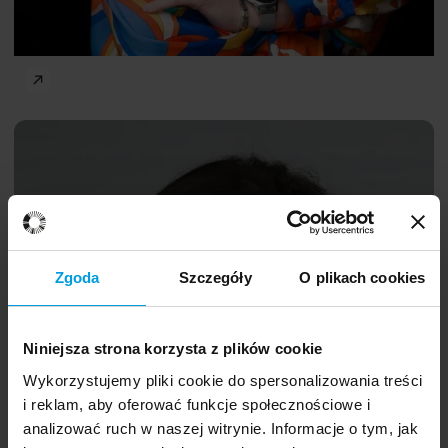
Manipulacja i wpływ społeczny
Joanna
PL
Różycka-
Tran
Zgoda
Szczegóły
O plikach cookies
Niniejsza strona korzysta z plików cookie
dr
Maria Baran
Wykorzystujemy pliki cookie do spersonalizowania treści
i reklam, aby oferować funkcje społecznościowe i
analizować ruch w naszej witrynie. Informacje o tym, jak