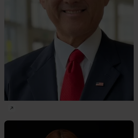
Manipulacja i wpływ społeczny
Maria
PL
Baran