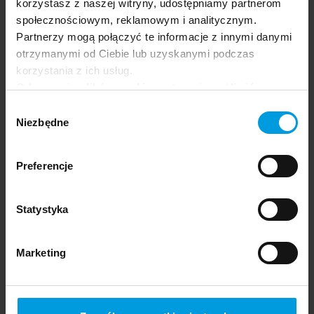
korzystasz z naszej witryny, udostępniamy partnerom
społecznościowym, reklamowym i analitycznym.
Partnerzy mogą połączyć te informacje z innymi danymi
otrzymanymi od Ciebie lub uzyskanymi podczas
korzystania z ich usług.
Odrzucenie plików cookie może uniemożliwić
korzystanie z niektórych funkcjonalności
Wybór
oferowanych na naszej stronie, w tym m.in. z
Niezbędne
zgody
formularzy.
Preferencje
Statystyka
Manipulacja i wpływ społeczny
Radosław
ENG
Stanczewski
Marketing