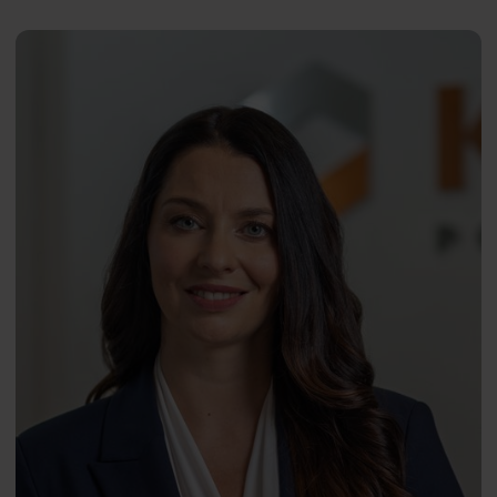
Manipulacja i wpływ społeczny
Anna
PL
Sobieraj-
Kozakiewicz
Radosław Stanczewski