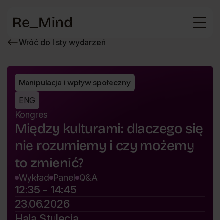
Strona
główna
Wróć do listy wydarzeń
Wróć
do
listy
wydarzeń
Manipulacja i wpływ społeczny
ENG
Kongres
Między kulturami: dlaczego się
nie rozumiemy i czy możemy
to zmienić?
Wykład
Panel
Q&A
12:35 - 14:45
23.06.2026
Hala Stulecia