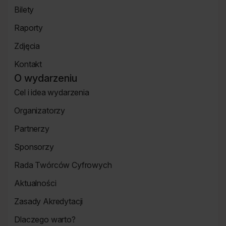
Koncert
Bilety
Strona
Raporty
Bilety
Raporty
Zdjęcia
Zdjęcia
Kontakt
Strona
O wydarzeniu
Kontakt
Cel i idea wydarzenia
Strona
Organizatorzy
o
Strona
wydarzeniu
Partnerzy
Organizatorzy
Strona
Sponsorzy
Partnerzy
Strona
Rada Twórców Cyfrowych
Sponsorzy
Rada
Aktualności
Twórców
Aktualności
Cyfrowych
Zasady Akredytacji
Re_Mind
Zasady
Dlaczego warto?
Akredytacji