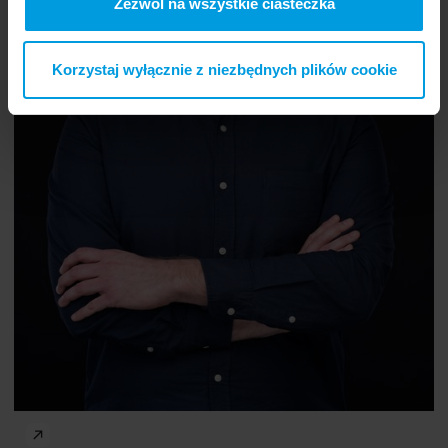
Zezwól na wszystkie ciasteczka
Korzystaj wyłącznie z niezbędnych plików cookie
prof.
Joanna Różycka-Tran