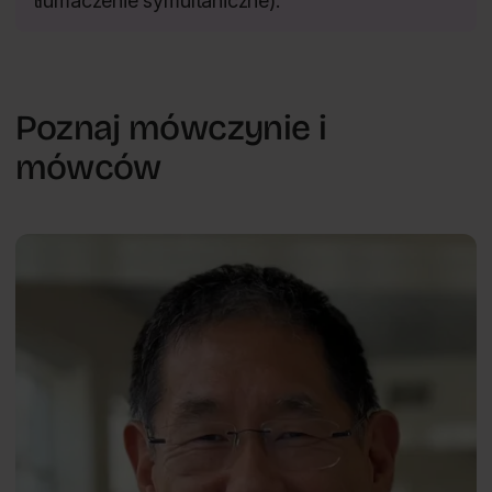
tłumaczenie symultaniczne).
Poznaj mówczynie i
mówców
Manipulacja i wpływ społeczny
David
ENG
Matsumoto