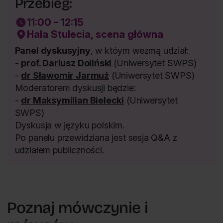
Przebieg:
11:00 - 12:15
Hala Stulecia, scena główna
Panel dyskusyjny
, w któym wezmą udział:
-
prof. Dariusz Doliński
(Uniwersytet SWPS)
-
dr Sławomir Jarmuż
(Uniwersytet SWPS)
Moderatorem dyskusji będzie:
-
dr Maksymilian Bielecki
(Uniwersytet
SWPS)
Dyskusja w języku polskim.
Po panelu przewidziana jest sesja Q&A z
udziałem publiczności.
Poznaj mówczynie i