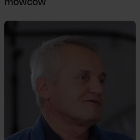
mówców
Manipulacja i wpływ społeczny
Dariusz
PL
Doliński