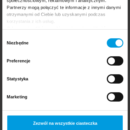
społecznościowym, reklamowym i analitycznym.
Bielecki
Partnerzy mogą połączyć te informacje z innymi danymi
otrzymanymi od Ciebie lub uzyskanymi podczas
korzystania z ich usług.
Odrzucenie plików cookie może uniemożliwić
korzystanie z niektórych funkcjonalności
Wybór
oferowanych na naszej stronie, w tym m.in. z
Niezbędne
zgody
formularzy.
Preferencje
dr
Sławomir Jarmuż
Statystyka
Marketing
Zezwól na wszystkie ciasteczka