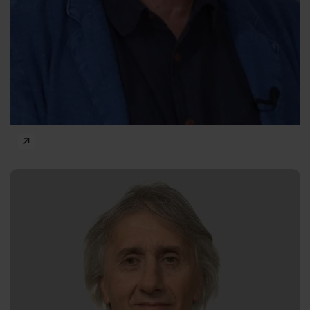
Manipulacja i wpływ społeczny
Sławomir
PL
Jarmuż