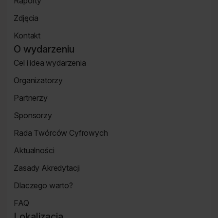
Raporty
Bilety
Raporty
Zdjęcia
Zdjęcia
Kontakt
Strona
O wydarzeniu
Kontakt
Cel i idea wydarzenia
Strona
Organizatorzy
o
Strona
wydarzeniu
Partnerzy
Organizatorzy
Strona
Sponsorzy
Partnerzy
Strona
Rada Twórców Cyfrowych
Sponsorzy
Rada
Aktualności
Twórców
Aktualności
Cyfrowych
Zasady Akredytacji
Re_Mind
Zasady
Dlaczego warto?
Akredytacji
Strona
FAQ
Dlaczego
Strona
warto?
Lokalizacja