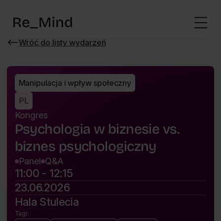
Strona
główna
Wróć do listy wydarzeń
Wróć
do
listy
wydarzeń
Manipulacja i wpływ społeczny
PL
Kongres
Psychologia w biznesie vs.
biznes psychologiczny
Panel
Q&A
11:00 - 12:15
23.06.2026
Hala Stulecia
Tagi: