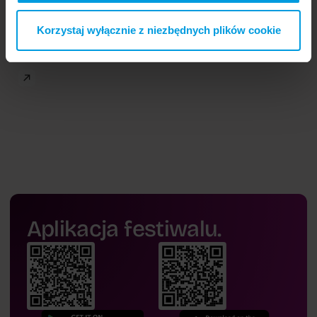
Korzystaj wyłącznie z niezbędnych plików cookie
Aplikacja festiwalu.
dr
Maksymilian Bielecki