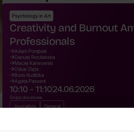
Psychology in Art
Creativity and Burnout A
Professionals
Adam Porębski
Danuta Rocławska
Maciej Karwowski
Oskar Zięta
Boris Kudlička
Agata Passent
10:10 - 11:10
24.06.2026
Grupa docelowa:
Journalists
General