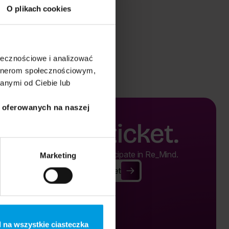
O plikach cookies
ołecznościowe i analizować
artnerom społecznościowym,
anymi od Ciebie lub
i oferowanych na naszej
Buy a ticket.
Buy a ticket and participate in Re_Mind.
Marketing
Buy Ticket
Buy Ticket
 na wszystkie ciasteczka