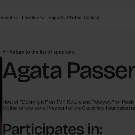
 event
Location
Reports
Photos
Contact
News
Zdjęcia
Contact
Page
Page
Return to the list of speakers
Return
to
Agata Passe
the
list
of
speakers
Host of “Dobry tytuł” on TVP Kultura and “Motywy” on Polskie
Mother of two sons, President of the Okularnicy Foundation 
Participates in: