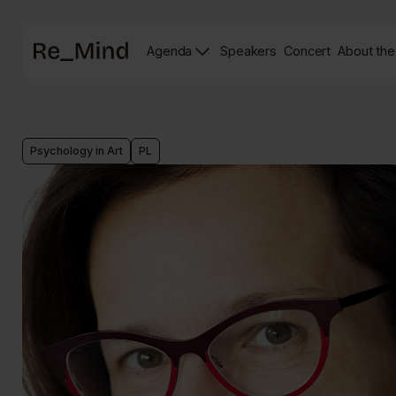
Main
Agenda
Speakers
Concert
About the
page
Speakers
Re_mind
page
Concert
Page
Psychology in Art
PL