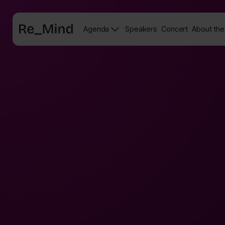
Main
Agenda
Speakers
Concert
About the
page
Speakers
Re_mind
page
Concert
Page