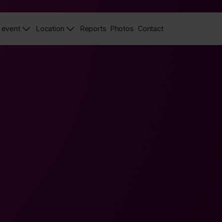
 event
Location
Reports
Photos
Contact
News
Zdjęcia
Contact
Page
Page