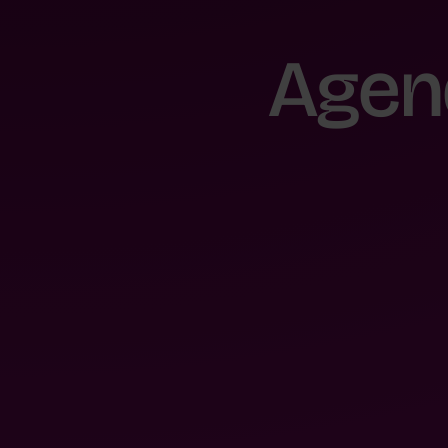
A
g
e
n