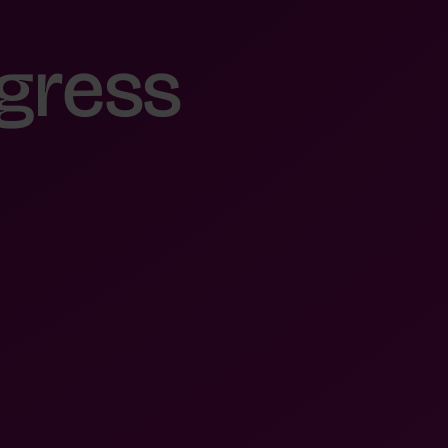
g
r
e
s
s