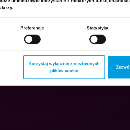
może uniemożliwić korzystanie z niektórych funkcjonalnośc
ularzy.
Preferencje
Statystyka
Korzystaj wyłącznie z niezbędnych
Zezwól
plików cookie