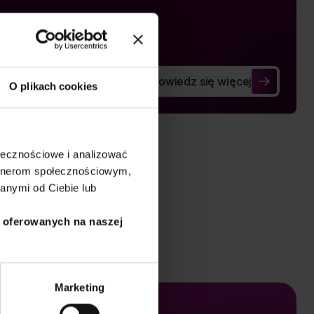
Dowiedz się więcej
ists
Accessibility and Quality of Ps
O plikach cookies
ołecznościowe i analizować
artnerom społecznościowym,
anymi od Ciebie lub
i oferowanych na naszej
Marketing