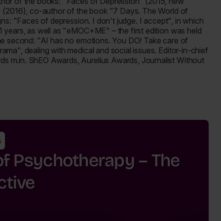
thor of the books: "Faces of Depression" (2015, new
" (2016), co-author of the book "7 Days. The World of
ns: "Faces of depression. I don't judge. I accept", in which
 years, as well as "eMOC+ME" – the first edition was held
the second: "AI has no emotions. You DO! Take care of
ma", dealing with medical and social issues. Editor-in-chief
s m.in. ShEO Awards, Aurelius Awards, Journalist Without
s
 of Psychotherapy – The
ctive