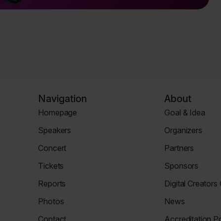
Navigation
About
Homepage
Goal & Idea
Homepage
Event
Speakers
Organizers
Page
Speaker
Organizers
Concert
Partners
Page
Page
Concert
Partners
Tickets
Sponsors
Page
Tickets
Sponsors
Reports
Digital Creators
Page
Page
News
Re_Mind
Photos
News
Page
Digital
Zdjęcia
Reports
Creators
Contact
Accreditation Po