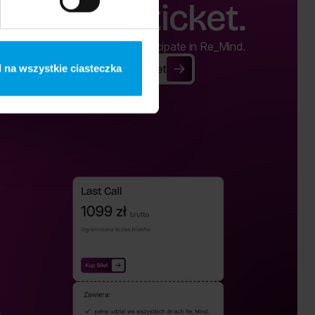
Buy a ticket.
Buy a ticket and participate in Re_Mind.
 na wszystkie ciasteczka
Buy Ticket
Buy Ticket