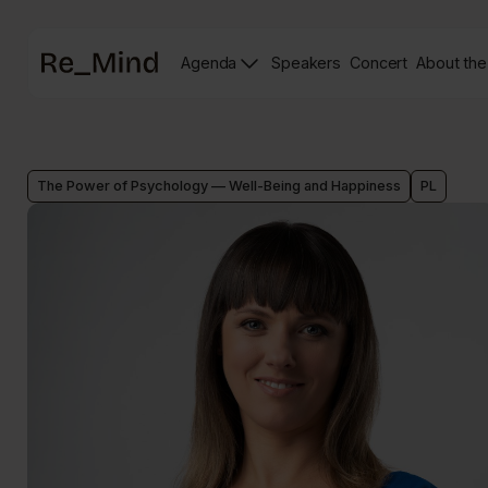
Main
Agenda
Speakers
Concert
About the
page
Speakers
Re_mind
page
Concert
Page
The Power of Psychology — Well-Being and Happiness
PL