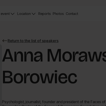
 event
Location
Reports
Photos
Contact
News
Zdjęcia
Contact
Page
Page
Return to the list of speakers
Return
to
Anna Moraw
the
list
of
speakers
Borowiec
Psychologist, journalist, founder and president of the Faces 