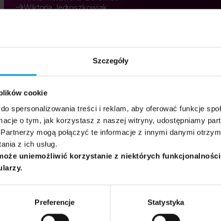
Wiktoria Jędroszkowiak
Marta Golbik
14:30 - 15:10
22.06.2026
Grupa docelowa:
General
Politicians
Psychotherapists
Psycholog
Szczegóły
 plików cookie
do spersonalizowania treści i reklam, aby oferować funkcje sp
ormacje o tym, jak korzystasz z naszej witryny, udostępniamy p
Partnerzy mogą połączyć te informacje z innymi danymi otrzym
nia z ich usług.
może uniemożliwić korzystanie z niektórych funkcjonalnośc
ularzy.
Preferencje
Statystyka