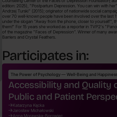
Counseling Center of the Faces of Depression Foundation; au
edition: 2025), "Postpartum Depression. You can win with her
Andrzej Turski" (2015); originator of nationwide social campaig
over 70 well-known people have been involved over the last 11
under the slogan "Away from the phone, closer to yourself", 
them!" For 15 years she worked as a reporter in TVP2's "Panora
of the magazine "Faces of Depression". Winner of many award
Barriers and Crystal Feathers.
Participates in:
The Power of Psychology — Well-Being and Happines
Accessibility and Quality
Public and Patient Perspe
Katarzyna Kęcka
Jarosław Michałowski
Anna Morawska-Borowiec