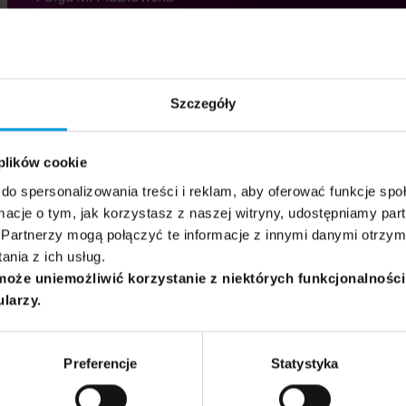
Mateusz Zaremba
16:45 - 18:15
24.06.2026
Grupa docelowa:
General
Employers
Szczegóły
 plików cookie
do spersonalizowania treści i reklam, aby oferować funkcje sp
ormacje o tym, jak korzystasz z naszej witryny, udostępniamy p
Partnerzy mogą połączyć te informacje z innymi danymi otrzym
nia z ich usług.
może uniemożliwić korzystanie z niektórych funkcjonalnośc
ularzy.
Preferencje
Statystyka