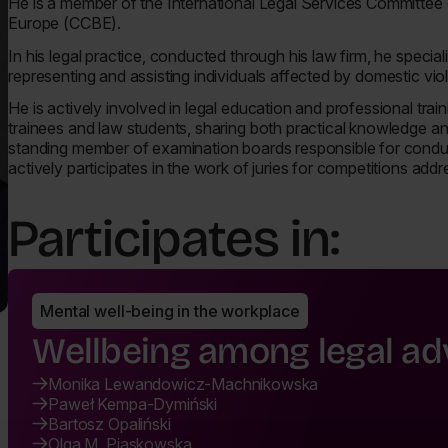
He is a member of the International Legal Services Committee 
Europe (CCBE).
In his legal practice, conducted through his law firm, he specializ
representing and assisting individuals affected by domestic vio
He is actively involved in legal education and professional trai
trainees and law students, sharing both practical knowledge a
standing member of examination boards responsible for condu
actively participates in the work of juries for competitions add
Participates in:
Mental well-being in the workplace
Wellbeing among legal ad
Monika Lewandowicz-Machnikowska
Paweł Kempa-Dymiński
Bartosz Opaliński
Olga M. Piaskowska