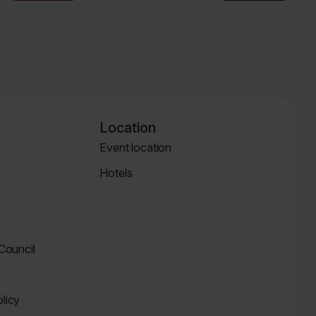
Location
Event location
Location
Hotels
Page
Hotels
 Council
licy