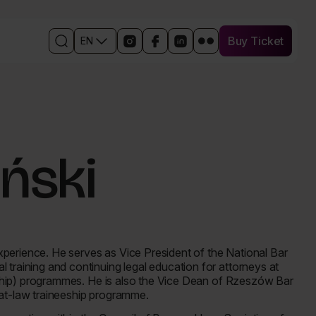
Buy Ticket
EN
Buy Ticket
Open
Links
Open
Open
Open
Otwórz
the
to
in
the
the
w
search
social
a
Facebook
event
nowym
engine
media
new
event
profile
oknie
events
window
profile
on
profil
the
in
LinkedIn
wydarzenia
event
a
in
na
profile
new
a
Flickr
iński
on
window
new
Instagram
window
perience. He serves as Vice President of the National Bar
 training and continuing legal education for attorneys at
iceship) programmes. He is also the Vice Dean of Rzeszów Bar
-at-law traineeship programme.