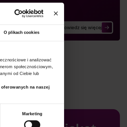
Dowiedz się więcej
Wellbeing among legal advisor
O plikach cookies
ołecznościowe i analizować
artnerom społecznościowym,
anymi od Ciebie lub
i oferowanych na naszej
Marketing