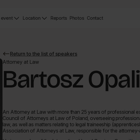
 event
Location
Reports
Photos
Contact
News
Zdjęcia
Contact
Page
Page
Return to the list of speakers
Return
to
Attorney at Law
the
Bartosz Opal
list
of
speakers
An Attorney at Law with more than 25 years of professional ex
Council of Attorneys at Law of Poland, overseeing professional
law, as well as matters relating to legal traineeship (apprent
Association of Attorneys at Law, responsible for the attorney