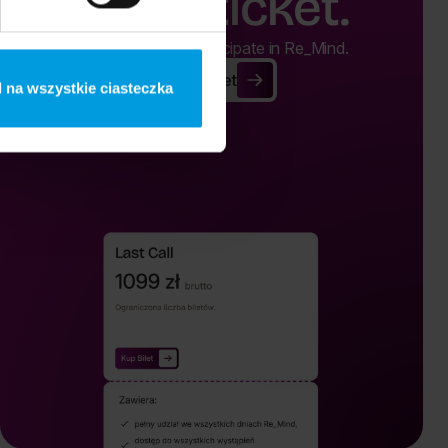
Buy a ticket.
Buy a ticket and participate in Re_Mind.
Buy Ticket
Buy Ticket
 na wszystkie ciasteczka