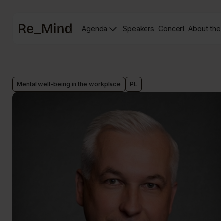
Main
Agenda
Speakers
Concert
About the
page
Speakers
Re_mind
page
Concert
Page
Mental well-being in the workplace
PL