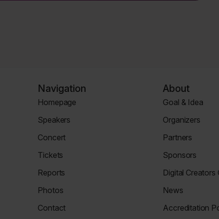
Navigation
About
Homepage
Goal & Idea
Homepage
Event
Speakers
Organizers
Page
Speaker
Organizers
Concert
Partners
Page
Page
Concert
Partners
Tickets
Sponsors
Page
Tickets
Sponsors
Reports
Digital Creators
Page
Page
News
Re_Mind
Photos
News
Page
Digital
Zdjęcia
Reports
Creators
Contact
Accreditation Po
Council
Contact
Accreditation