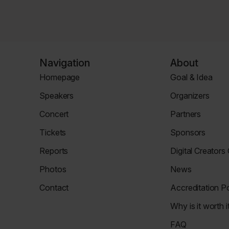
Navigation
About
Homepage
Goal & Idea
Homepage
Event
Speakers
Organizers
Page
Speaker
Organizers
Concert
Partners
Page
Page
Concert
Partners
Tickets
Sponsors
Page
Tickets
Sponsors
Reports
Digital Creators
Page
Page
News
Re_Mind
Photos
News
Page
Digital
Zdjęcia
Reports
Creators
Contact
Accreditation Po
Council
Contact
Accreditation
Why is it worth i
Page
Policy
Why
FAQ
It's