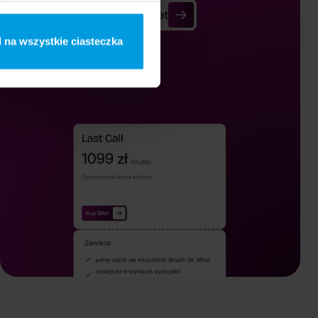
Buy Ticket
Buy Ticket
 na wszystkie ciasteczka