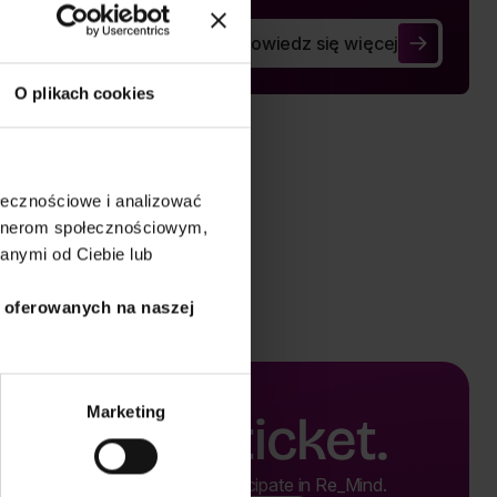
Dowiedz się więcej
Radicalization of social relation
O plikach cookies
ołecznościowe i analizować
artnerom społecznościowym,
anymi od Ciebie lub
i oferowanych na naszej
Marketing
Buy a ticket.
Buy a ticket and participate in Re_Mind.