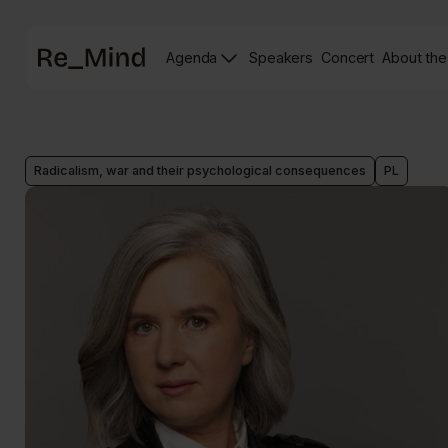
Main
Agenda
Speakers
Concert
About the
page
Speakers
Re_mind
page
Concert
Page
Radicalism, war and their psychological consequences
PL