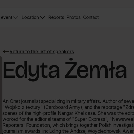
 event
Location
Reports
Photos
Contact
News
Zdjęcia
Contact
Page
Page
Return to the list of speakers
Return
to
Edyta Żemła
the
list
of
speakers
An Onet journalist specializing in military affairs. Author of se
"Wojsko z tektury" (Cardboard Army), and the reportage "Zdr
scenes of the high-profile Nangar Khel case. She was the edito
worked for the editorial teams of "Super Express", "Newsweek
Reporters' Foundation, which brings together Polish investiga
journalism awards, including the Andrzej Woyciechowski Awa