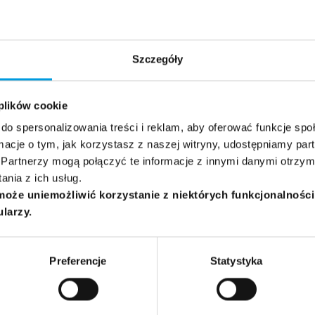
Grupa docelowa:
Educators
General
Politicians
Journalists
Szczegóły
 plików cookie
do spersonalizowania treści i reklam, aby oferować funkcje sp
ormacje o tym, jak korzystasz z naszej witryny, udostępniamy p
Partnerzy mogą połączyć te informacje z innymi danymi otrzym
nia z ich usług.
może uniemożliwić korzystanie z niektórych funkcjonalnośc
ularzy.
Preferencje
Statystyka