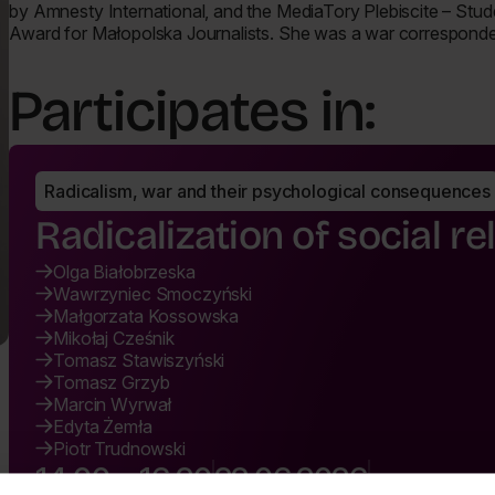
by Amnesty International, and the MediaTory Plebiscite – Stude
Award for Małopolska Journalists. She was a war corresponde
Participates in:
Radicalism, war and their psychological consequences
Radicalization of social re
Olga Białobrzeska
Wawrzyniec Smoczyński
Małgorzata Kossowska
Mikołaj Cześnik
Tomasz Stawiszyński
Tomasz Grzyb
Marcin Wyrwał
Edyta Żemła
Piotr Trudnowski
14:00 - 16:20
22.06.2026