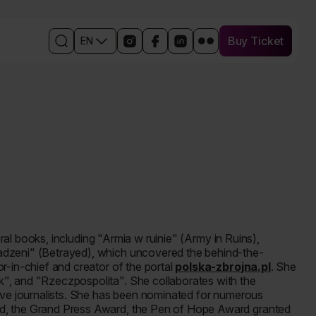
Buy Ticket
EN
Buy Ticket
Open
Links
Open
Open
Open
Otwórz
the
to
in
the
the
w
search
social
a
Facebook
event
nowym
engine
media
new
event
profile
oknie
events
window
profile
on
profil
the
in
LinkedIn
wydarzenia
event
a
in
na
profile
new
a
Flickr
on
window
new
Instagram
window
veral books, including "Armia w ruinie" (Army in Ruins),
adzeni" (Betrayed), which uncovered the behind-the-
r-in-chief and creator of the portal
polska-zbrojna.pl
. She
", and "Rzeczpospolita". She collaborates with the
tive journalists. She has been nominated for numerous
rd, the Grand Press Award, the Pen of Hope Award granted