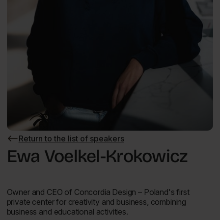
Return to the list of speakers
Return
to
Ewa Voelkel-Krokowicz
the
list
of
speakers
Owner and CEO of Concordia Design – Poland's first
private center for creativity and business, combining
business and educational activities.