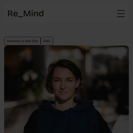
Main
page
Humans in the City
ENG