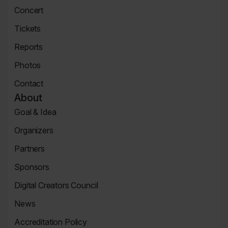
Speaker
Concert
Page
Concert
Tickets
Tickets
Reports
Page
News
Photos
Page
Zdjęcia
Contact
Contact
About
Page
Goal & Idea
Event
Organizers
Page
Organizers
Partners
Page
Partners
Sponsors
Page
Sponsors
Digital Creators Council
Page
Re_Mind
News
Digital
Reports
Creators
Accreditation Policy
Council