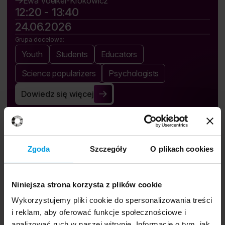
Ewa Voelkel-Krokowicz
12:20 - 13:40
24.06.2026
Grupa docelowa:
Youth
Students
Educators
Science popularizers
Psychologists
Dowiedz się więcej
Place Identity and Social Relationships
Zgoda
Szczegóły
O plikach cookies
Niniejsza strona korzysta z plików cookie
Wykorzystujemy pliki cookie do spersonalizowania treści
Festival app.
i reklam, aby oferować funkcje społecznościowe i
analizować ruch w naszej witrynie. Informacje o tym, jak