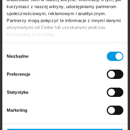
korzystasz z naszej witryny, udostępniamy partnerom
społecznościowym, reklamowym i analitycznym.
Partnerzy mogą połączyć te informacje z innymi danymi
otrzymanymi od Ciebie lub uzyskanymi podczas
korzystania z ich usług.
Odrzucenie plików cookie może uniemożliwić
korzystanie z niektórych funkcjonalności
Wybór
oferowanych na naszej stronie, w tym m.in. z
Niezbędne
zgody
formularzy.
Preferencje
Statystyka
Marketing