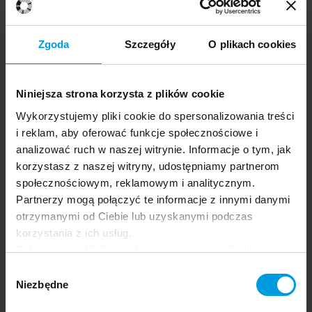
13:35 - 14:35
23.06.2026
Grupa docelowa:
Zgoda
Szczegóły
O plikach cookies
General
Educators
Psychologists
Students
Niniejsza strona korzysta z plików cookie
Wykorzystujemy pliki cookie do spersonalizowania treści
Dowiedz się więcej
Loneliness and its monetization
i reklam, aby oferować funkcje społecznościowe i
analizować ruch w naszej witrynie. Informacje o tym, jak
korzystasz z naszej witryny, udostępniamy partnerom
społecznościowym, reklamowym i analitycznym.
Partnerzy mogą połączyć te informacje z innymi danymi
otrzymanymi od Ciebie lub uzyskanymi podczas
korzystania z ich usług.
Odrzucenie plików cookie może uniemożliwić
korzystanie z niektórych funkcjonalności
Festival app.
Wybór
oferowanych na naszej stronie, w tym m.in. z
Niezbędne
zgody
formularzy.