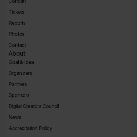
Concert
Page
Concert
Tickets
Tickets
Reports
Page
News
Photos
Page
Zdjęcia
Contact
Contact
About
Page
Goal & Idea
Event
Organizers
Page
Organizers
Partners
Page
Partners
Sponsors
Page
Sponsors
Digital Creators Council
Page
Re_Mind
News
Digital
Reports
Creators
Accreditation Policy
Council
Accreditation