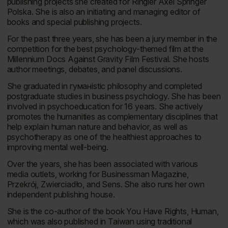
publishing projects she created for Ringier Axel Springer
Polska. She is also an initiating and managing editor of
books and special publishing projects.
For the past three years, she has been a jury member in the
competition for the best psychology-themed film at the
Millennium Docs Against Gravity Film Festival. She hosts
author meetings, debates, and panel discussions.
She graduated in гуманistic philosophy and completed
postgraduate studies in business psychology. She has been
involved in psychoeducation for 16 years. She actively
promotes the humanities as complementary disciplines that
help explain human nature and behavior, as well as
psychotherapy as one of the healthiest approaches to
improving mental well-being.
Over the years, she has been associated with various
media outlets, working for
Businessman Magazine
,
Przekrój
,
Zwierciadło
, and
Sens
. She also runs her own
independent publishing house.
She is the co-author of the book
You Have Rights, Human
,
which was also published in Taiwan using traditional