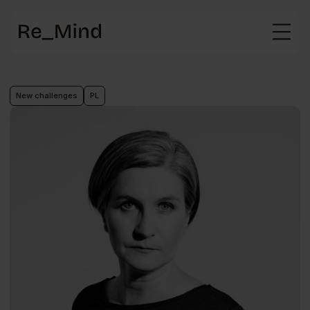
Main
page
New challenges
PL