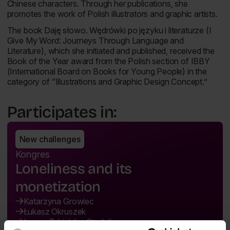
Chinese characters. Through her publications, she
promotes the work of Polish illustrators and graphic artists.
The book
Daję słowo. Wędrówki po języku i literaturze
(
I
Give My Word: Journeys Through Language and
Literature
), which she initiated and published, received the
Book of the Year award from the Polish section of IBBY
(International Board on Books for Young People) in the
category of “Illustrations and Graphic Design Concept.”
Participates in:
New challenges
Kongres
Loneliness and its
monetization
Katarzyna Growiec
Łukasz Okruszek
Iwona Zabielska-Stadnik