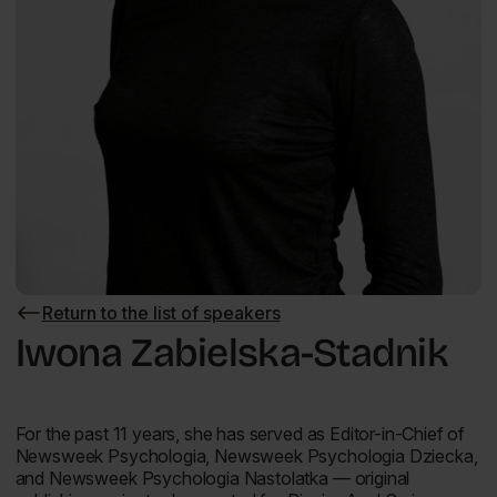
Return to the list of speakers
Return
to
Iwona Zabielska-Stadnik
the
list
of
speakers
For the past 11 years, she has served as Editor-in-Chief of
Newsweek Psychologia
,
Newsweek Psychologia Dziecka
,
and
Newsweek Psychologia Nastolatka
— original