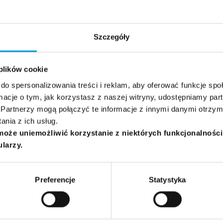
I
Mental Health II
Shelly
ENG
Rauvola
Szczegóły
 plików cookie
do spersonalizowania treści i reklam, aby oferować funkcje sp
ormacje o tym, jak korzystasz z naszej witryny, udostępniamy p
Partnerzy mogą połączyć te informacje z innymi danymi otrzym
nia z ich usług.
może uniemożliwić korzystanie z niektórych funkcjonalnośc
ularzy.
Preferencje
Statystyka