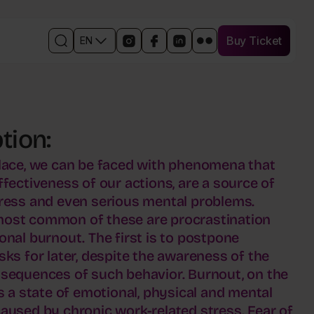
Buy Ticket
EN
Buy Ticket
Open
Links
Open
Open
Open
Otwórz
the
to
in
the
the
w
search
social
a
Facebook
event
nowym
engine
media
new
event
profile
oknie
events
window
profile
on
profil
the
in
LinkedIn
wydarzenia
tion:
event
a
in
na
profile
new
a
Flickr
on
window
new
lace, we can be faced with phenomena that
Instagram
window
ffectiveness of our actions, are a source of
ress and even serious mental problems.
ost common of these are procrastination
onal burnout. The first is to postpone
sks for later, despite the awareness of the
sequences of such behavior. Burnout, on the
s a state of emotional, physical and mental
aused by chronic work-related stress. Fear of