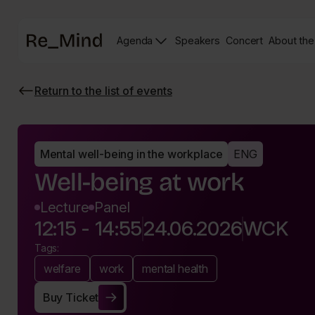
Main
Agenda
Speakers
Concert
About the
page
Speakers
Re_mind
page
Concert
Return to the list of events
Page
Wróć
do
listy
wydarzeń
Mental well-being in the workplace
ENG
Well-being at work
Lecture
Panel
12:15 - 14:55
24.06.2026
WCK
Tags:
welfare
work
mental health
Buy Ticket
Buy Ticket