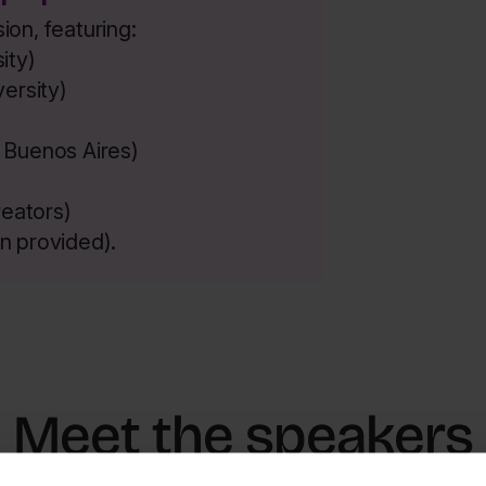
on, featuring:
ity)
versity)
f Buenos Aires)
reators)
on provided).
Meet the speakers