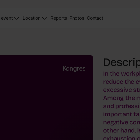
 event
Location
Reports
Photos
Contact
News
Zdjęcia
Contact
Page
Page
Descrip
Kongres
In the workp
reduce the e
excessive st
Among the m
and professi
important ta
negative con
other hand, i
exhaustion c