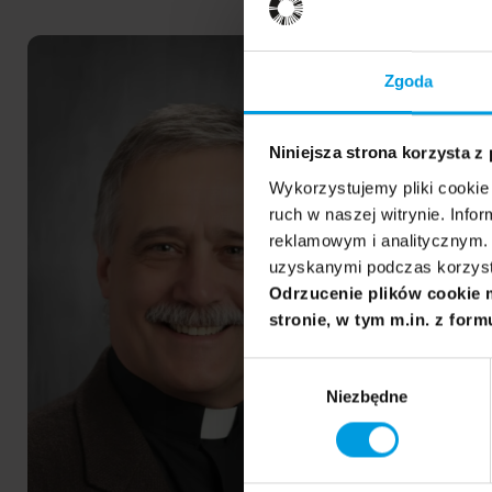
Mental Health II
Mental Health I
Joseph
Clive
ENG
ENG
Ferrari
Boddy
Zgoda
Niniejsza strona korzysta z
Wykorzystujemy pliki cookie 
ruch w naszej witrynie. Inf
reklamowym i analitycznym. 
uzyskanymi podczas korzysta
Odrzucenie plików cookie 
stronie, w tym m.in. z form
Wybór
Niezbędne
zgody