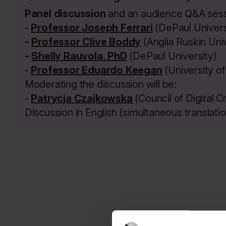
Panel discussion
and an audience Q&A sessi
-
Professor Joseph Ferrari
(DePaul Univers
-
Professor Clive Boddy
(Anglia Ruskin Uni
-
Shelly Rauvola, PhD
(DePaul University)
-
Professor Eduardo Keegan
(University o
Moderating the discussion will be:
-
Patrycja Czajkowska
(Council of Digital C
Discussion in English (simultaneous translati