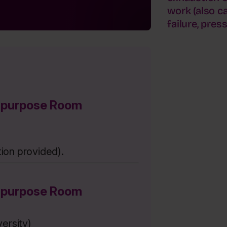
work (also c
failure, pres
-purpose Room
tion provided).
-purpose Room
ersity)