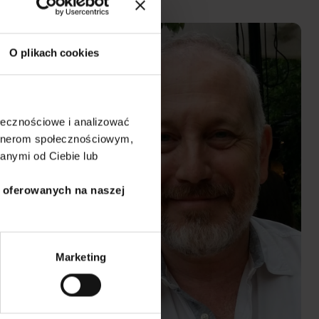
Mental Health II
Eduardo
ENG
Keegan
O plikach cookies
ołecznościowe i analizować
artnerom społecznościowym,
anymi od Ciebie lub
i oferowanych na naszej
Marketing