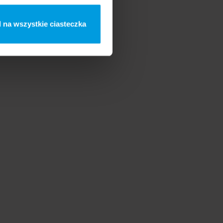
 na wszystkie ciasteczka
Professor
Eduardo Keegan