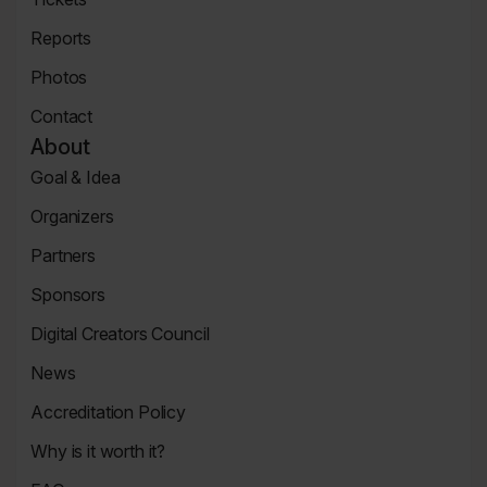
Tickets
Reports
Page
News
Photos
Page
Zdjęcia
Contact
Contact
About
Page
Goal & Idea
Event
Organizers
Page
Organizers
Partners
Page
Partners
Sponsors
Page
Sponsors
Digital Creators Council
Page
Re_Mind
News
Digital
Reports
Creators
Accreditation Policy
Council
Accreditation
Why is it worth it?
Policy
Why