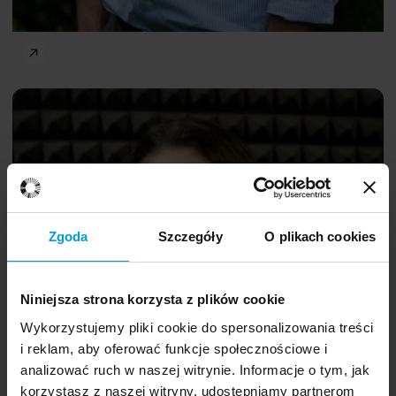
Humans in the City
Rengin
ENG
Aslanoğlu
Zgoda
Szczegóły
O plikach cookies
Niniejsza strona korzysta z plików cookie
PhD
Mathew White
Wykorzystujemy pliki cookie do spersonalizowania treści
i reklam, aby oferować funkcje społecznościowe i
analizować ruch w naszej witrynie. Informacje o tym, jak
korzystasz z naszej witryny, udostępniamy partnerom