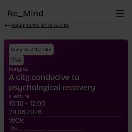
Main
page
Return to the list of events
Wróć
do
listy
wydarzeń
Humans in the City
ENG
Kongres
A city conducive to
psychological recovery
Lecture
10:10 - 12:00
24.06.2026
WCK
Tags: