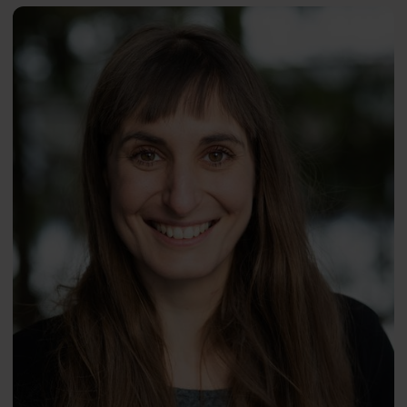
Humans in the City
Silviya
ENG
Korpilo
PhD
Iga Kołodyńska