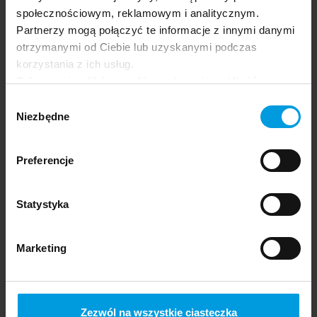
społecznościowym, reklamowym i analitycznym.
Partnerzy mogą połączyć te informacje z innymi danymi
otrzymanymi od Ciebie lub uzyskanymi podczas
korzystania z ich usług.
Odrzucenie plików cookie może uniemożliwić
korzystanie z niektórych funkcjonalności
Wybór
oferowanych na naszej stronie, w tym m.in. z
Niezbędne
zgody
formularzy.
Preferencje
Humans in the City
Iga
PL
Statystyka
Kołodyńska
Marketing
Zezwól na wszystkie ciasteczka