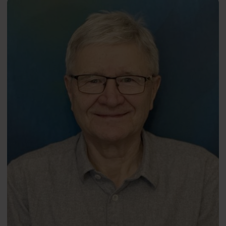
Andrzej
PL
Pilc