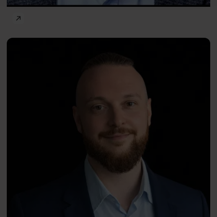
Body and mind
Jakub
PL
Schimmelpfennig
Professor
Paweł Holas