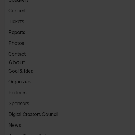
Speaker
Concert
Page
Concert
Tickets
Tickets
Reports
Page
News
Photos
Page
Zdjęcia
Contact
Contact
About
Page
Goal & Idea
Event
Organizers
Page
Organizers
Partners
Page
Partners
Sponsors
Page
Sponsors
Digital Creators Council
Page
Re_Mind
News
Digital
Reports
Creators