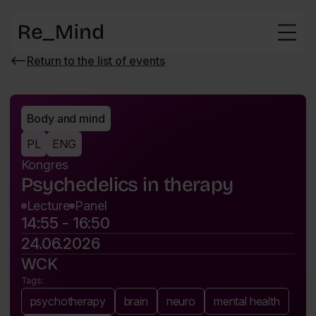
Main
page
Return to the list of events
Wróć
do
listy
wydarzeń
Body and mind
PL
ENG
Kongres
Psychedelics in therapy
Lecture
Panel
14:55 - 16:50
24.06.2026
WCK
Tags:
psychotherapy
brain
neuro
mental health