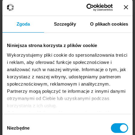
Zgoda
Szczegóły
O plikach cookies
Niniejsza strona korzysta z plików cookie
Wykorzystujemy pliki cookie do spersonalizowania treści
i reklam, aby oferować funkcje społecznościowe i
analizować ruch w naszej witrynie. Informacje o tym, jak
korzystasz z naszej witryny, udostępniamy partnerom
społecznościowym, reklamowym i analitycznym.
Partnerzy mogą połączyć te informacje z innymi danymi
otrzymanymi od Ciebie lub uzyskanymi podczas
korzystania z ich usług.
Body and mind
Frontiers of Psychology
Paweł
PL
Odrzucenie plików cookie może uniemożliwić
Holas
korzystanie z niektórych funkcjonalności
Wybór
oferowanych na naszej stronie, w tym m.in. z
Niezbędne
zgody
formularzy.