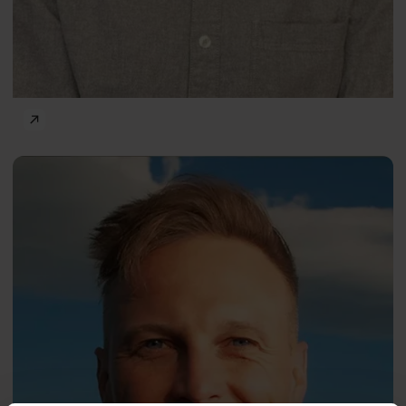
Body and mind
Fiann
ENG
Paul
Pofessor
Andrzej Pilc