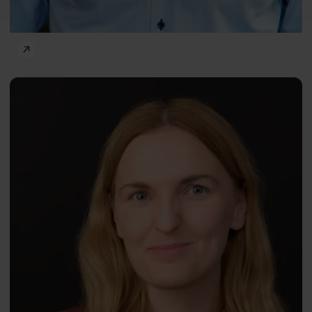
Human and technology
Ewelina
PL
Smoktunowicz
Professor
Per Carlbring