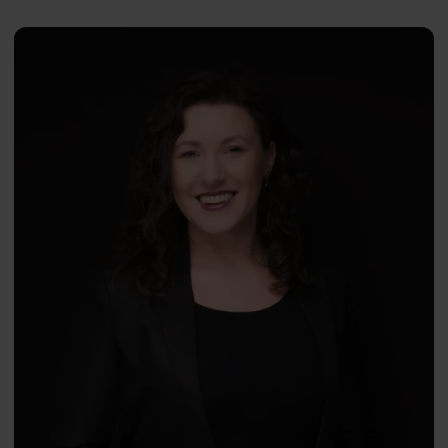
Human and technology
Psychology in Art
Monika
PL
Kornacka