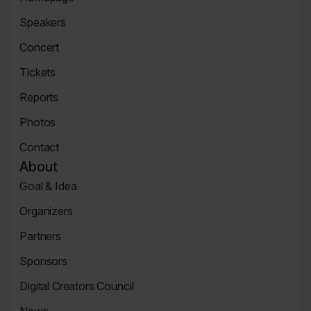
Homepage
Speakers
Speaker
Concert
Page
Concert
Tickets
Tickets
Reports
Page
News
Photos
Page
Zdjęcia
Contact
Contact
About
Page
Goal & Idea
Event
Organizers
Page
Organizers
Partners
Page
Partners
Sponsors
Page
Sponsors
Digital Creators Council
Page
Re_Mind
News