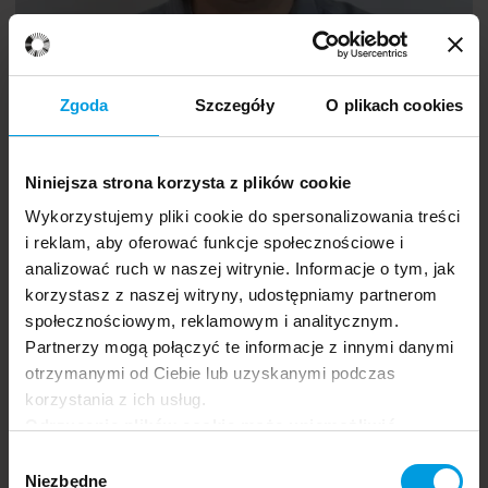
Monika Kornacka
Zgoda
Szczegóły
O plikach cookies
Niniejsza strona korzysta z plików cookie
Wykorzystujemy pliki cookie do spersonalizowania treści
i reklam, aby oferować funkcje społecznościowe i
analizować ruch w naszej witrynie. Informacje o tym, jak
korzystasz z naszej witryny, udostępniamy partnerom
społecznościowym, reklamowym i analitycznym.
Partnerzy mogą połączyć te informacje z innymi danymi
otrzymanymi od Ciebie lub uzyskanymi podczas
korzystania z ich usług.
Human and technology
Per
Odrzucenie plików cookie może uniemożliwić
ENG
Carlbring
korzystanie z niektórych funkcjonalności
Wybór
oferowanych na naszej stronie, w tym m.in. z
Niezbędne
zgody