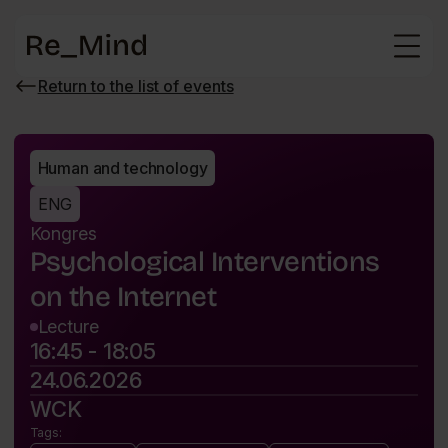
Main
page
Return to the list of events
Wróć
do
listy
wydarzeń
Human and technology
ENG
Kongres
Psychological Interventions
on the Internet
Lecture
16:45 - 18:05
24.06.2026
WCK
Tags: