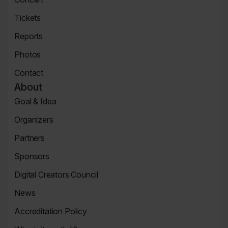
Page
Concert
Tickets
Tickets
Reports
Page
News
Photos
Page
Zdjęcia
Contact
Contact
About
Page
Goal & Idea
Event
Organizers
Page
Organizers
Partners
Page
Partners
Sponsors
Page
Sponsors
Digital Creators Council
Page
Re_Mind
News
Digital
Reports
Creators
Accreditation Policy
Council
Accreditation