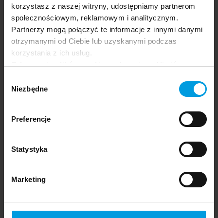
korzystasz z naszej witryny, udostępniamy partnerom
społecznościowym, reklamowym i analitycznym.
Partnerzy mogą połączyć te informacje z innymi danymi
otrzymanymi od Ciebie lub uzyskanymi podczas
korzystania z ich usług.
Odrzucenie plików cookie może uniemożliwić
korzystanie z niektórych funkcjonalności
Wybór
oferowanych na naszej stronie, w tym m.in. z
Niezbędne
zgody
formularzy.
Preferencje
👁️ Want to know more? Visit
Knowledge
SWPS University
Zone
.
Statystyka
Marketing
Otwórz
Otwórz
Otwórz
Linki
w
w
w
do